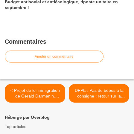
Budget antisocial et antiécologique, riposte unitaire en
septembre !
Commentaires
Ajouter un commentaire
< Projet de loi immigration
DFPE : Pas de bébés à la
de Gérald Darmanin.
consigne : retour sur la
Refuser la stigmatisation
journée du 6 octobre >
des immigré·es, défendre la
régularisation des sans-
Hébergé par Overblog
papiers
Top articles