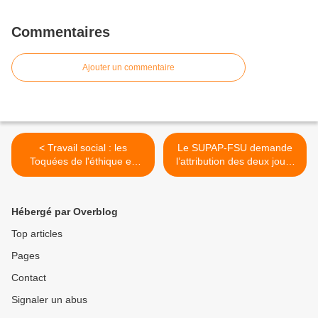
Commentaires
Ajouter un commentaire
< Travail social : les
Le SUPAP-FSU demande
Toquées de l'éthique en
l’attribution des deux jours
représentation gratuite le
de fractionnement à
14 novembre à 19h
tous.tes les agent.es de la
Ville pour 2023 >
Hébergé par Overblog
Top articles
Pages
Contact
Signaler un abus