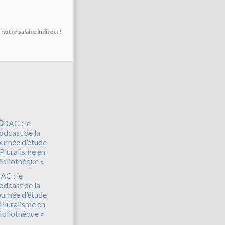
otre salaire indirect !
AC : le
odcast de la
ournée d’étude
 Pluralisme en
ibliothèque »