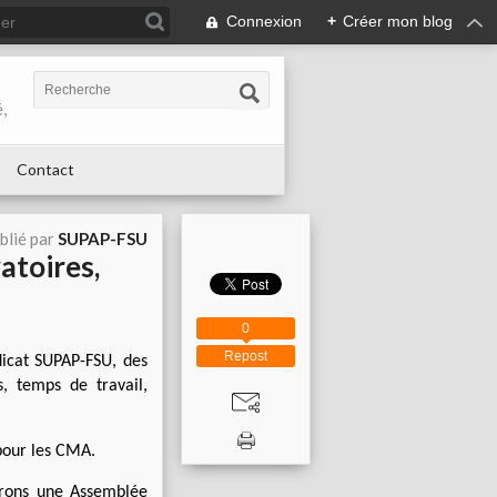
Connexion
+
Créer mon blog
,
Contact
blié par
SUPAP-FSU
atoires,
0
Repost
dicat SUPAP-FSU, des
s, temps de travail,
 pour les CMA.
erons une Assemblée