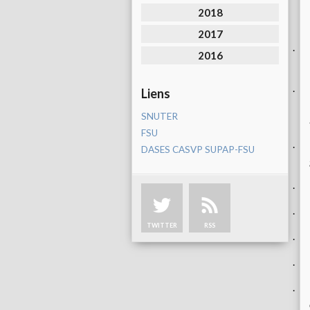
2018
2017
·
2016
Liens
·
SNUTER
FSU
·
DASES CASVP SUPAP-FSU
·
·
TWITTER
RSS
·
·
·