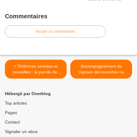
Commentaires
Ajouter un commentaire
< Violences sexistes et
Accompagnement de
sexuelles : la parole des
classes découvertes ou
agentes se libère. Appel à
transplantées par les AAAS
témoignages.
et ASEM : une évolution
positive ! >
Hébergé par Overblog
Top articles
Pages
Contact
Signaler un abus