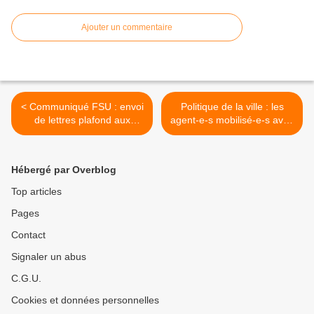
Ajouter un commentaire
< Communiqué FSU : envoi
Politique de la ville : les
de lettres plafond aux
agent-e-s mobilisé-e-s avec
ministères, l’invention de
SUPAP-FSU obtiennent la
l’austérité courante !
revalorisation salariale
demandée >
Hébergé par Overblog
Top articles
Pages
Contact
Signaler un abus
C.G.U.
Cookies et données personnelles