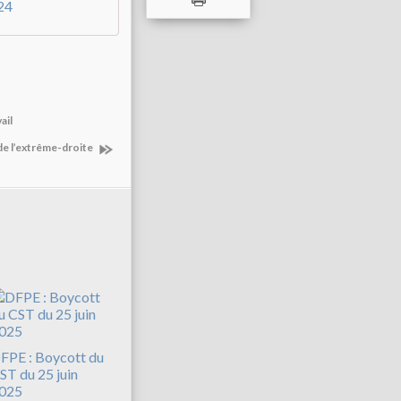
24
ail
 de l’extrême-droite
FPE : Boycott du
ST du 25 juin
025