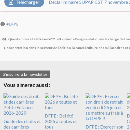
Télécharger
Décla liminaire SUPAP CST 7 novembre 
#DFPE
Questionnaire télétravail n°2 : attention à l’augmentation de la charge de trav
Concentration dans le secteur de l’édition, la cancel culture des milliardaires et
S'inscrire à la newsletter
Vous aimerez aussi :
DFPE : Bel été
D
Guide des droits et
2026 à toutes et
C
des carrières
tous
DFPE : Exercer son
2