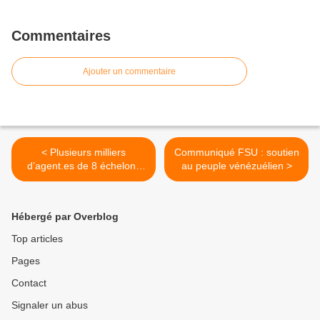
Commentaires
Ajouter un commentaire
< Plusieurs milliers
Communiqué FSU : soutien
d’agent.es de 8 échelons
au peuple vénézuélien >
de catégorie C au SMIC au
1er janvier 2026 ! Un
déroulement de carrière
Hébergé par Overblog
plus en plus désastreux !
Top articles
Pages
Contact
Signaler un abus