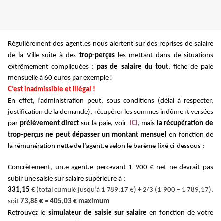
Régulièrement des agent.es nous alertent sur des reprises de salaire
de la Ville suite à des
trop-perçus
les mettant dans de situations
extrêmement compliquées :
pas de salaire du tout
, fiche de paie
mensuelle à 60 euros par exemple !
C’est inadmissible et illégal !
En effet, l’administration peut, sous conditions (délai à respecter,
justification de la demande),
récupérer les sommes indûment versées
par
prélèvement direct
sur la paie, voir
ICI
, mais
la
récupération de
trop-perçus
ne peut dépasser un montant mensuel
en fonction
de
la rémunération nette de l’agent.e selon le barème fixé ci-dessous :
Concrètement, un.e agent.e percevant 1 900
€
net ne devrait pas
subir une saisie sur salaire supérieure à :
331,15
€
(total cumulé jusqu’à 1 789,17 €)
+
2/3 (1 900 – 1 789,17),
soit
73,88 €
=
405,03 € maximum
Retrouvez le
simulateur de saisie sur salaire
en fonction de votre