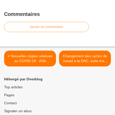
Commentaires
Ajouter un commentaire
< Nouvelles règles relatives
Changement des cycles de
au COVID-19 : ASA
travail à la DAC, suite mais
vulnérabilité, isolement…Le
pas fin. Réunion d’Info
point sur ce qui change
Syndicale le Vendredi 1er
octobre >
Hébergé par Overblog
Top articles
Pages
Contact
Signaler un abus