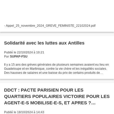
- Appel_25_novembre_2024_GREVE_FEMINISTE_22102024.pdf
Solidarité avec les luttes aux Antilles
Publié le 22/10/2024 à 10:21
Par
SUPAP-FSU
Il y a 15 ans des grèves générales de plusieurs semaines avaient eu lieu en
Guadeloupe et en Martinique, contre la vie chère et les inégalités sociales.
Des hausses de salaires et une baisse du prix de certains produits de
première nécessité avaient été...
DDCT : PACTE PARISIEN POUR LES
QUARTIERS POPULAIRES VICTOIRE POUR LES
AGENT-E-S MOBILISE-E-S, ET APRES ?
Rendez-vous vendredi 8 Novembre à 12h30
Publié le 18/10/2024 à 14:43