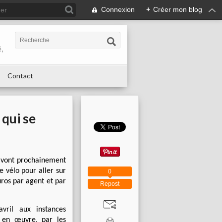
Connexion
+
Créer mon blog
,
Contact
 qui se
s, vont prochainement
e vélo pour aller sur
0
euros par agent et par
Repost
vril aux instances
e en œuvre, par les