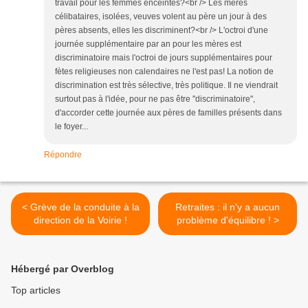
travail pour les femmes enceintes?<br /> Les mères
célibataires, isolées, veuves volent au père un jour à des
pères absents, elles les discriminent?<br /> L'octroi d'une
journée supplémentaire par an pour les mères est
discriminatoire mais l'octroi de jours supplémentaires pour
fètes religieuses non calendaires ne l'est pas! La notion de
discrimination est très sélective, très politique. Il ne viendrait
surtout pas à l'idée, pour ne pas être "discriminatoire",
d'accorder cette journée aux pères de familles présents dans
le foyer...
Répondre
< Grève de la conduite à la
Retraites : il n'y a aucun
direction de la Voirie !
problème d'équilibre ! >
Hébergé par Overblog
Top articles