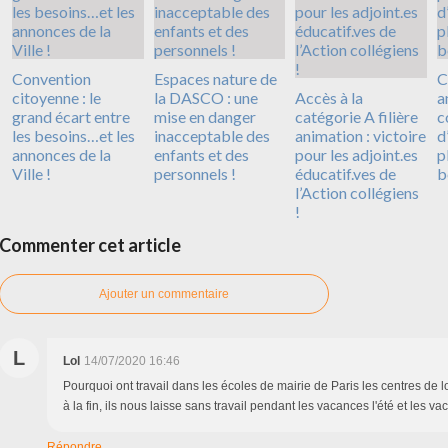
Convention
Espaces nature de
C
citoyenne : le
la DASCO : une
Accès à la
a
grand écart entre
mise en danger
catégorie A filière
c
les besoins…et les
inacceptable des
animation : victoire
d
annonces de la
enfants et des
pour les adjoint.es
p
Ville !
personnels !
éducatif.ves de
b
l’Action collégiens
!
Commenter cet article
Ajouter un commentaire
L
Lol
14/07/2020 16:46
Pourquoi ont travail dans les écoles de mairie de Paris les centres de lo
à la fin, ils nous laisse sans travail pendant les vacances l'été et les va
Répondre