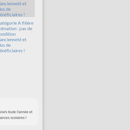
atégorie A filière
nimation : pas de
ondition
’ancienneté et
lus de
énéficiaires !
isirs toute l'année et
cances scolaires !