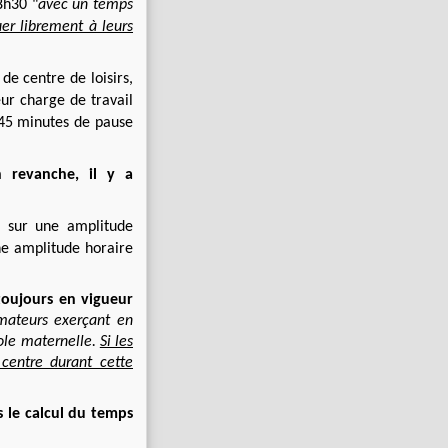
8h30 "
avec un temps
er librement à leurs
de centre de loisirs,
eur charge de travail
45 minutes de pause
en revanche, il y a
e
sur une amplitude
e amplitude horaire
 toujours en vigueur
mateurs exerçant en
ole maternelle.
Si les
 centre durant cette
s le calcul du temps