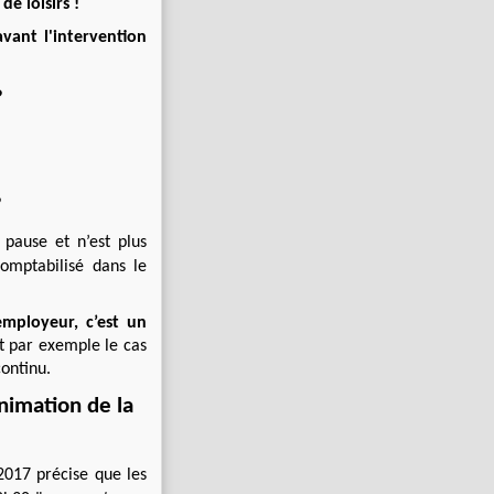
de loisirs !
vant l'intervention
?
?
 pause et n’est plus
omptabilisé dans le
employeur, c’est un
st par exemple le cas
continu.
nimation de la
2017 précise que les