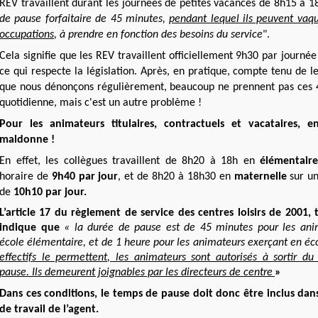
REV travaillent durant les journées de petites vacances de 8h15 à 1
de pause forfaitaire de 45 minutes,
pendant lequel ils peuvent vaqu
occupations
, à prendre en fonction des besoins du service
".
Cela signifie que les REV travaillent officiellement 9h30 par journée 
ce qui respecte la législation. Après, en pratique, compte tenu de l
que nous dénonçons régulièrement, beaucoup ne prennent pas ces 
quotidienne, mais c'est un autre problème !
Pour les animateurs titulaires, contractuels et vacataires, 
maldonne !
En effet, les collègues travaillent de 8h20 à 18h en
élémentair
horaire de
9h40 par jour
, et de 8h20 à 18h30 en
maternelle
sur un
de
10h10 par jour.
L’article 17 du règlement de service des centres loisirs de 2001,
indique que
« la durée de pause est de 45 minutes pour les ani
école élémentaire, et de 1 heure pour les animateurs exerçant en éc
effectifs le permettent, les animateurs sont autorisés à sortir du
pause. Ils demeurent joignables par les directeurs de centre
»
Dans ces conditions, le temps de pause doit donc être inclus dan
de travail de l’agent.