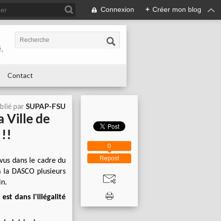
Connexion
+
Créer mon blog
,
Contact
blié par
SUPAP-FSU
a Ville de
!!!
0
Repost
evus dans le cadre du
à la DASCO plusieurs
in.
t dans l'illégalité