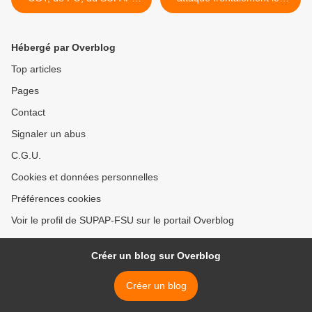
FSU et de l'UCP sur les
personnels parisiens >
délibérations adoptées par
le Conseil de Paris sur les
Hébergé par Overblog
cadres techniques
Top articles
Pages
Contact
Signaler un abus
C.G.U.
Cookies et données personnelles
Préférences cookies
Voir le profil de SUPAP-FSU sur le portail Overblog
Créer un blog sur Overblog
Créer un blog