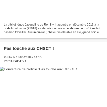
La bibliothèque Jacqueline de Romilly, inaugurée en décembre 2013 à la
porte Montmartre (75018) est depuis toujours un établissement où il ne fait
pas bon travailler. Aucun ouvrant, chaleur intolérable en été, grand froid en
hiver ; problèmes de ventilation,...
Pas touche aux CHSCT !
Publié le 18/06/2018 à 14:15
Par
SUPAP-FSU