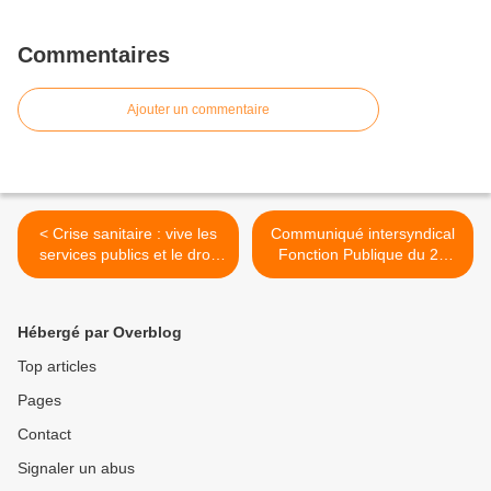
Commentaires
Ajouter un commentaire
< Crise sanitaire : vive les
Communiqué intersyndical
services publics et le droit
Fonction Publique du 20
du travail. Pleins pouvoirs
mars 2020 >
au gouvernement, attention
danger !
Hébergé par Overblog
Top articles
Pages
Contact
Signaler un abus