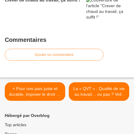
Crever de chaud au travail, ça suffit !
Commentaires
Ajouter un commentaire
< Pour une paix juste et
La « QVT » : Qualité de vie
durable, imposer le droit en
au travail… ou pas ? Voilà
Palestine et en Israël, faire
la QVT sauce ‘Hidalgo’…
cesser d’urgence
attention, ça pique !!! En
l'occupation et les violences
réunion d'information
Hébergé par Overblog
coloniales
syndicale mardi 18 et en
manif jeudi 20 mai ! >
Top articles