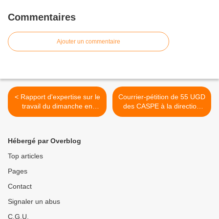
Commentaires
Ajouter un commentaire
< Rapport d'expertise sur le
Courrier-pétition de 55 UGD
travail du dimanche en
des CASPE à la direction
bibliothèque
des affaires scolaires : pour
un accès à la catégorie B,
des postes supplémentaires
Hébergé par Overblog
et une revalorisation
indemnitaire. >
Top articles
Pages
Contact
Signaler un abus
C.G.U.