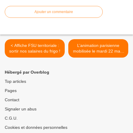
Ajouter un commentaire
< Affiche FSU territoriale :
L’animation parisienne
sortir nos salaires du frigo !
mobilisée le mardi 22 mars
! En AG, en grève et en
manifestation ! >
Hébergé par Overblog
Top articles
Pages
Contact
Signaler un abus
C.G.U.
Cookies et données personnelles