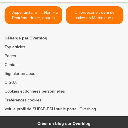
< Appel unitaire : « Non » à
Chlordécone : déni de
l’extrême droite, pour la
justice en Martinique et
justice et l’égalité !
Guadeloupe ! >
Rassemblement parisien
samedi 16 avril à Nation à
Hébergé par Overblog
14h
Top articles
Pages
Contact
Signaler un abus
C.G.U.
Cookies et données personnelles
Préférences cookies
Voir le profil de SUPAP-FSU sur le portail Overblog
Créer un blog sur Overblog