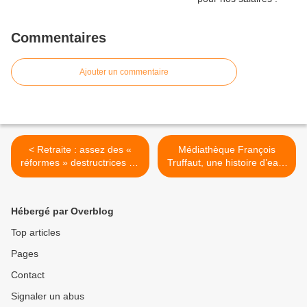
Commentaires
Ajouter un commentaire
< Retraite : assez des «
Médiathèque François
réformes » destructrices de
Truffaut, une histoire d’eau,
ce gouvernement !
d’issues de secours et de
poussières >
Hébergé par Overblog
Top articles
Pages
Contact
Signaler un abus