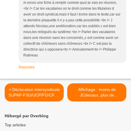
m envoi une fiche à remplir comme quoi je vais en réunion,
<br /> Car les vacataires on le droit comme les titulaires d
avoir un droit syndical,mais il faut l écrire dans le texte,car sur
la dernière plaquette il n y a pas cette possibilité.<br /> J
attends Nicolas,une amélioration,car les oubliés c est bien
nous,les relégués du système.<br /> Parler des vacataires
dans une réunion sans les concernés,,c est comme avoir un
collectif de chômeurs sans chômeurs.<br /> C est pas la
directrice qui s opposera<br /> Amicalement<br /> Philippe
Ratineau
Répondre
< Déclaration intersyndicale
Affichage : moins de
SUPAP-FSU/UCP/FO/CFTC
JCdecaux, plus de
au CST central du 9 février
mouvements sociaux ! >
2023
Hébergé par Overblog
Top articles