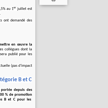
er
1,5% au 1
juillet est
.
ats ont demandé des
 mettre en œuvre la
es collègues dont la
sera publié pour les
nctuelle (pas d’impact
égorie B et C
n portée depuis des
 100 % de promotion
es B et C pour les