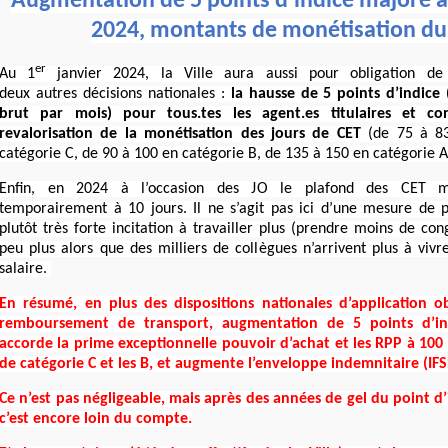
Augmentation de 5 points d’indice majoré a
2024, montants de monétisation du
er
Au 1
janvier 2024, la Ville aura aussi pour obligation 
deux autres décisions nationales :
la hausse de 5 points d’indice
brut par mois) pour tous.tes les agent.es titulaires et cont
revalorisation de la monétisation des jours de CET
(de 75 à 83
catégorie C, de 90 à 100 en catégorie B, de 135 à 150 en catégorie A
Enfin, en 2024 à l’occasion des JO le plafond des CET mo
temporairement à 10 jours. Il ne s’agit pas ici d’une mesure de 
plutôt très forte incitation à travailler plus (prendre moins de co
peu plus alors que des milliers de collègues n’arrivent plus à viv
salaire.
En résumé, en plus des dispositions nationales d’application o
remboursement de transport, augmentation de 5 points d’indi
accorde la prime exceptionnelle pouvoir d’achat et les RPP à 100
de catégorie C et les B, et augmente l’enveloppe indemnitaire (IFS
Ce n’est pas négligeable, mais après des années de gel du point d’i
c’est encore loin du compte.