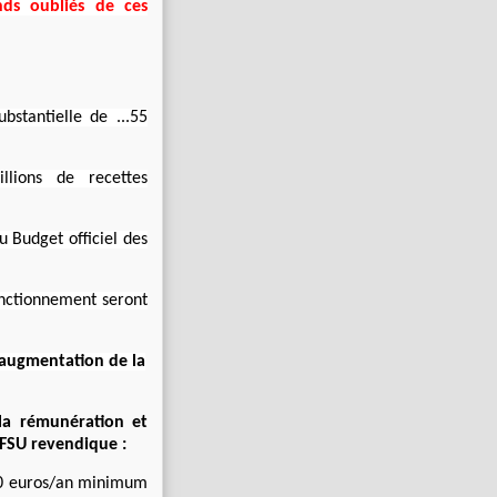
ands oubliés de ces
bstantielle de ...55
llions de recettes
u Budget officiel des
onctionnement seront
l'augmentation de la
la rémunération et
-FSU revendique :
00 euros/an minimum