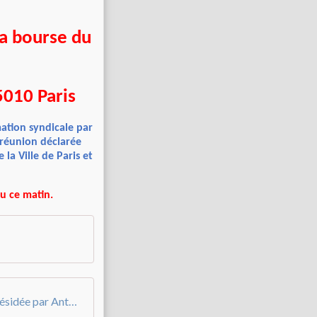
la bourse du
75010 Paris
ation syndicale par
e réunion déclarée
 la Ville de Paris et
lu ce matin.
Réunion de rentrée avec représentants présidée par Antoine Guillou_ 5 sept 23