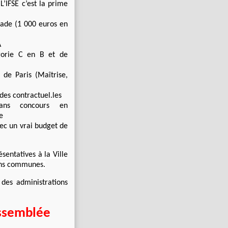
L’IFSE c’est la prime
ade (1 000 euros en
A
gorie C en B et de
e de Paris (Maîtrise,
des contractuel.les
sans concours en
e
ec un vrai budget de
sentatives à la Ville
ions communes.
 des administrations
Assemblée