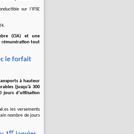
ductible sur l’IFSE
24.
bre (CIA) et une
a rémunération tout
le forfait
transports à hauteur
urables (jusqu’à 300
jours d’utilisation
né.es les versements
rtain nombre de jours
er