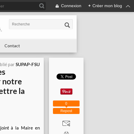
Connexion
+
Créer mon blog
,
Contact
blié par
SUPAP-FSU
es
r notre
ettre la
0
Repost
joint à la Maire en