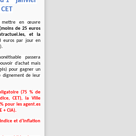
u 1
janvier
 CET
de mettre en œuvre
 (moins de 25 euros
ractuel.les, et la
 euros par jour en
).
nétisable passera
pouvoir d’achat mais
ngés) pour gagner un
re dignement de leur
bligatoire (75 % de
ce, CET), la Ville
 % pour les agent.es
E + CIA).
ndice et d’inflation