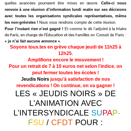
quelles avancées pourraient être mises en œuvre.
Celle-ci nous
renvoie à une réunion d’information lundi matin sur ses décisions
avec toutes les organisations syndicales représentatives, même
les non-grévistes !
Nous vous rendrons compte de cette réunion.
Pour l’instant rien n’est gagné !
Et comme le dit l’a
djoint à la Maire
de Paris, en charge de l'Éducation et des Famille
s
en Conseil de Paris :
« je n’ai fait aucune annonce »
.
Soyons tous.tes en grève chaque jeudi de 11h25 à
12h25.
Amplifions encore le mouvement !
Pour un retrait de 7 à 10 euros net selon l’indice, on
peut fermer toutes les écoles !
Jeudis Noirs
jusqu’à satisfaction de nos
revendications ! On continue, on va gagner !
LES « JEUDIS NOIRS » DE
L’ANIMATION AVEC
L’INTERSYNDICALE
SU
PA
P-
F
SU
/
CFDT
POUR :