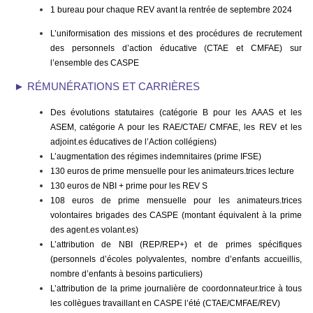
1 bureau pour chaque REV avant la rentrée de septembre 2024
L’uniformisation des missions et des procédures de recrutement
des personnels d’action éducative (CTAE et CMFAE) sur
l’ensemble des CASPE
► RÉMUNÉRATIONS ET CARRIÈRES
Des évolutions statutaires (catégorie B pour les AAAS et les
ASEM, catégorie A pour les RAE/CTAE/ CMFAE, les REV et les
adjoint.es éducatives de l’Action collégiens)
L’augmentation des régimes indemnitaires (prime IFSE)
130 euros de prime mensuelle pour les animateurs.trices lecture
130 euros de NBI + prime pour les REV S
108 euros de prime mensuelle pour les animateurs.trices
volontaires brigades des CASPE (montant équivalent à la prime
des agent.es volant.es)
L’attribution de NBI (REP/REP+) et de primes spécifiques
(personnels d’écoles polyvalentes, nombre d’enfants accueillis,
nombre d’enfants à besoins particuliers)
L’attribution de la prime journalière de coordonnateur.trice à tous
les collègues travaillant en CASPE l’été (CTAE/CMFAE/REV)