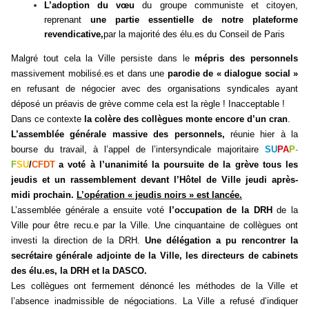
L’adoption du vœu
du groupe communiste et citoyen,
reprenant
une partie essentielle de notre plateforme
revendicative,
par la majorité des élu.es du Conseil de Paris
Malgré tout cela la Ville persiste dans le
mépris des personnels
massivement mobilisé.es et dans une
parodie de « dialogue social »
en refusant de négocier avec des organisations syndicales ayant
déposé un préavis de grève comme cela est la règle ! Inacceptable !
Dans ce contexte
la colère des collègues monte encore d’un cran
.
L’assemblée générale massive des personnels,
réunie hier à la
bourse du travail, à l’appel de l’intersyndicale majoritaire
SU
PA
P-
F
SU
/
CFDT
a voté à l’unanimité la poursuite de la grève tous les
jeudis et un rassemblement devant l’Hôtel de Ville jeudi après-
midi prochain.
L’opération « jeudis noirs » est lancée.
L’assemblée générale a ensuite voté
l’occupation de la DRH
de la
Ville pour être recu.e par la Ville. Une cinquantaine de collègues ont
investi la direction de la DRH.
Une délégation a pu rencontrer la
secrétaire générale adjointe de la Ville, les directeurs de cabinets
des élu.es, la DRH et la DASCO.
Les collègues ont fermement dénoncé les méthodes de la Ville et
l’absence inadmissible de négociations. La Ville a refusé d’indiquer