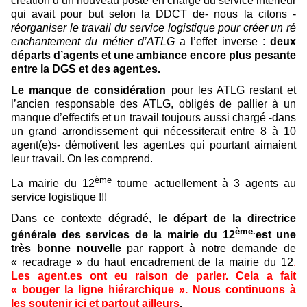
création d’un nouveau poste en charge du service intérieur
qui avait pour but selon la DDCT de- nous la citons -
réorganiser le travail du service logistique pour créer un ré
enchantement du métier d’ATLG
a l’effet inverse :
deux
départs d’agents et une ambiance encore plus pesante
entre la DGS et des agent.es.
Le manque de considération
pour les ATLG restant et
l’ancien responsable des ATLG, obligés de pallier à un
manque d’effectifs et un travail toujours aussi chargé -dans
un grand arrondissement qui nécessiterait entre 8 à 10
agent(e)s- démotivent les agent.es qui pourtant aimaient
leur travail. On les comprend.
ème
La mairie du 12
tourne actuellement à 3 agents au
service logistique !!!
Dans ce contexte dégradé,
le départ de la directrice
ème.
générale des services de la mairie du 12
est une
très bonne nouvelle
par rapport à notre demande de
« recadrage » du haut encadrement de la mairie du 12
.
Les agent.es ont eu raison de parler. Cela a fait
« bouger la ligne hiérarchique ». Nous continuons à
les soutenir ici et partout ailleurs
.