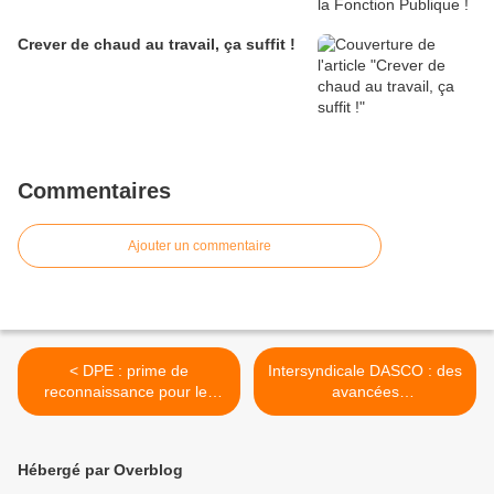
Crever de chaud au travail, ça suffit !
Commentaires
Ajouter un commentaire
< DPE : prime de
Intersyndicale DASCO : des
reconnaissance pour les
avancées
efforts aux J.O.P.
conséquentes...mais
toujours insuffisantes.
Tous.tes en AG le 17 juin et
Hébergé par Overblog
tous.tes en grève du 25 au