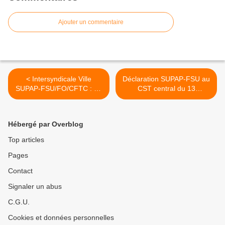
Ajouter un commentaire
< Intersyndicale Ville
Déclaration SUPAP-FSU au
SUPAP-FSU/FO/CFTC : du
CST central du 13
concret pour les personnels
septembre : des moyens en
et les services publics
urgence pour les agent.es
parisiens, il y a urgence !
de la Ville de Paris ! L'élue
Hébergé par Overblog
annonce l'augmentation de
l'IFSE et du CIA pour 2024 :
Top articles
5% en catégorie C et B,
Pages
4,5% en catégorie A. >
Contact
Signaler un abus
C.G.U.
Cookies et données personnelles