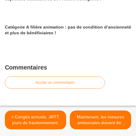
Catégorie A filière animation : pas de condition d’ancienneté
et plus de bénéficiaires !
Commentaires
Ajouter un commentaire
< Congés annuels, JRTT,
Maintenant, les mesures
jours de fractionnement,
antisociales doivent être
CET, don de jours : le
retirées ! Rendez-vous le
décryptage du SUPAP-FSU
jeudi 12 décembre ! >