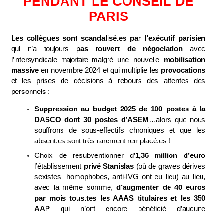
PENDANT LE CONSEIL DE
PARIS
Les collègues sont scandalisé.es par l’exécutif parisien
qui n’a
toujours
pas
r
ouvert de négociation
avec
l’intersyndicale
majoritaire
malgré une nouvelle
mobilisation
massive
en novembre 2024 et qui multiplie les
provocations
et les prises de décisions à rebours des attentes des
personnels :
Suppression au budget 2025 de 100 postes à la
DASCO dont 30 postes d’ASEM
…alors que nous
souffrons de sous-effectifs chroniques et que les
absent.es sont très rarement remplacé.es !
Choix de resubventionner d’
1,36 million d’euro
l’établissement
privé Stanislas
(où de graves dérives
sexistes, homophobes, anti-IVG ont eu lieu) au lieu,
avec la même somme,
d’augmenter de 40 euros
par mois tous.tes les AAAS titulaires et les 350
AAP
qui n’ont encore bénéficié d’aucune