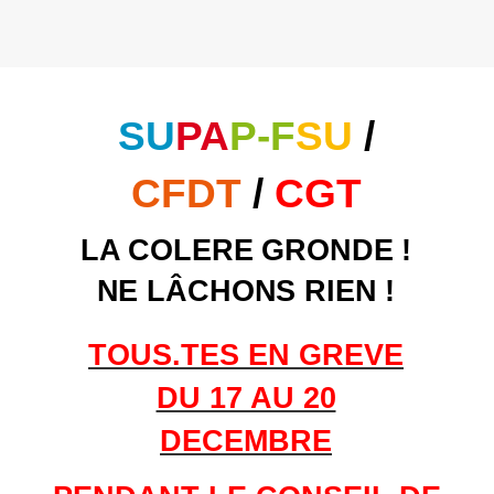
SU
PA
P-F
SU
/
CFDT
/
CGT
LA COLERE GRONDE !
NE LÂCHONS RIEN !
TOUS.TES EN GREVE
DU 17 AU 20
DECEMBRE