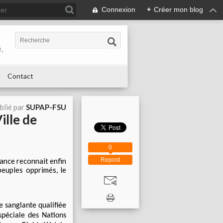
Connexion
+
Créer mon blog
,
Contact
blié par
SUPAP-FSU
ille de
0
ance reconnait enfin
Repost
peuples opprimés, le
e sanglante qualifiée
spéciale des Nations