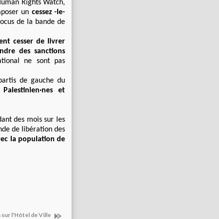
 Human Rights Watch,
mposer un
cessez -le-
blocus de la bande de
ent cesser de livrer
ndre des sanctions
ational ne sont pas
partis de gauche du
Palestinien·nes et
dant des mois sur les
nde de libération des
avec la population de
 sur l'Hôtel de Ville