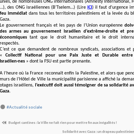
unies, de nombreuses ONG internationales (Amnesty International,
…), des ONG israéliennes (B’Tselem…) (Lire
iCI
) il faut d’urgence i
feu immédiat
dans tous les territoires palestiniens et la levée du 
Gaza.
Le gouvernement français et les pays de l’Union européenne
doiv
des armes au gouvernement israélien d’extrême-droite et pre
économiques
tant que le droit humanitaire et le droit intern
respectés.
C’est ce que demandent de nombreux syndicats, associations et 
«
Collectif National pour une Paix Juste et Durable entre 
Israélien·nes
» dont la FSU est partie prenante.
A l’heure où la France reconnaît enfin la Palestine, et alors que pen
murs de l’Hôtel de Ville la municipalité parisienne a affiché la dema
otages israéliens,
l’exécutif doit aussi témoigner de sa solidarité 
Gaza
.
#Actualité sociale
Budget cantines : la Ville ne fait rien pour mettre fin aux inégalités !
Solidarité avec Gaza : un drapeau palestinien