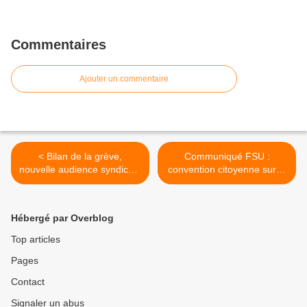
Commentaires
Ajouter un commentaire
< Bilan de la grève,
Communiqué FSU :
nouvelle audience syndicale
convention citoyenne sur le
DAC, primes, emplois,
temps de l’enfant...plus
budgets...les dernières
d’inégalités à la clé ! >
infos
Hébergé par Overblog
Top articles
Pages
Contact
Signaler un abus