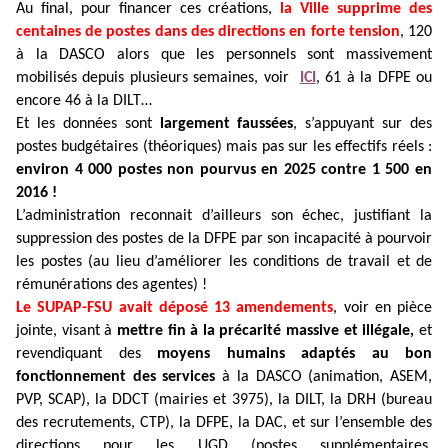
Au final, pour financer ces créations,
la Ville supprime des
centaines de postes dans des directions en forte tension
, 120
à la DASCO alors que les personnels sont massivement
mobilisés depuis plusieurs semaines, voir
ICI
, 61 à la DFPE ou
encore 46 à la DILT…
Et les données sont
largement faussées
, s’appuyant sur des
postes budgétaires (théoriques) mais pas sur les effectifs réels :
environ 4 000 postes non pourvus en 2025 contre 1 500 en
2016 !
L’administration reconnait d’ailleurs son échec, justifiant la
suppression des postes de la DFPE par son incapacité à pourvoir
les postes (au lieu d’améliorer les conditions de travail et de
rémunérations des agentes) !
Le SUPAP-FSU avait déposé 13 amendements
, voir en pièce
jointe, visant à
mettre fin à la précarité massive et illégale,
et
revendiquant des
moyens humains adaptés au bon
fonctionnement des services
à la DASCO (animation, ASEM,
PVP, SCAP), la DDCT (mairies et 3975), la DILT, la DRH (bureau
des recrutements, CTP), la DFPE, la DAC, et sur l’ensemble des
directions pour les UGD (postes supplémentaires,