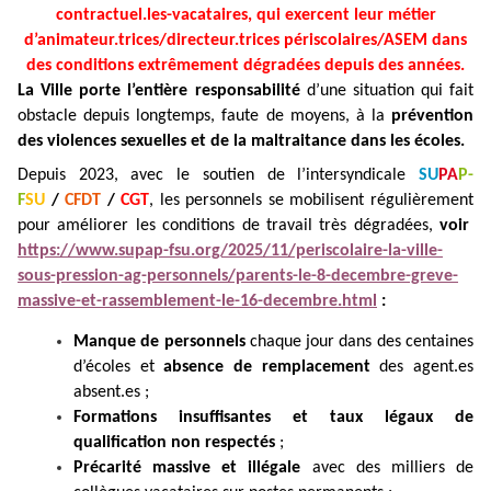
contractuel.les-vacataires, qui exercent leur métier
d’animateur.trices/directeur.trices périscolaires/ASEM dans
des conditions extrêmement dégradées depuis des années.
La Ville porte l’entière responsabilité
d’une situation qui fait
obstacle depuis longtemps, faute de moyens, à la
prévention
des violences sexuelles et de la maltraitance dans les écoles.
Depuis 2023, avec le soutien de l’intersyndicale
SU
PA
P-
F
SU
/
CFDT
/
CGT
,
les personnels se mobilisent régulièrement
pour améliorer les conditions de travail très dégradées,
voir
https://www.supap-fsu.org/2025/11/periscolaire-la-ville-
sous-pression-ag-personnels/parents-le-8-decembre-greve-
massive-et-rassemblement-le-16-decembre.html
:
Manque de personnels
chaque jour dans des centaines
d’écoles et
absence de remplacement
des agent.es
absent.es ;
Formations insuffisantes et taux légaux de
qualification non respectés
;
Précarité massive et illégale
avec des milliers de