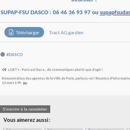
SUPAP-FSU DASCO : 06 46 36 93 97 ou
supapfsuda
Télécharger
Tract AG gardien
#DASCO
LGBT+ : Paris est fier.e...de communiquer plutôt que d'agir !
Rémunération des agentes de la Ville de Paris, parlons-en ! Réunion d'informati
13 mars à 9h
S'inscrire à la newsletter
Vous aimerez aussi :