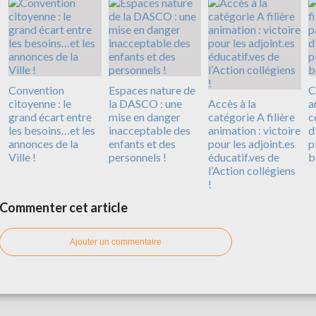
Convention
Espaces nature de
C
citoyenne : le
la DASCO : une
Accès à la
a
grand écart entre
mise en danger
catégorie A filière
c
les besoins…et les
inacceptable des
animation : victoire
d
annonces de la
enfants et des
pour les adjoint.es
p
Ville !
personnels !
éducatif.ves de
b
l’Action collégiens
!
Commenter cet article
Ajouter un commentaire