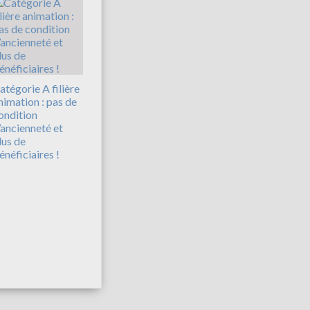
atégorie A filière
nimation : pas de
ondition
’ancienneté et
lus de
énéficiaires !