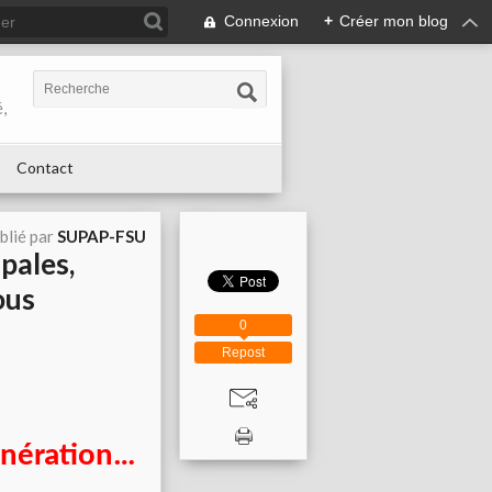
Connexion
+
Créer mon blog
,
Contact
blié par
SUPAP-FSU
pales,
ous
0
Repost
unération…