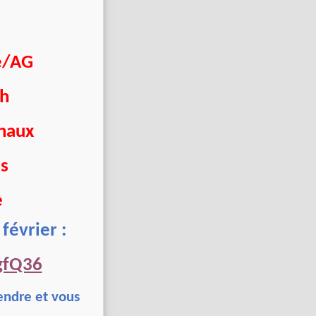
e/AG
h
uhaux
is
e
 février :
gfQ36
endre et vous