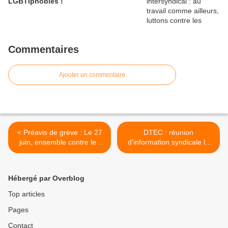
LGBTIphobies !
Commentaires
Ajouter un commentaire
< Préavis de grève : Le 27
DTEC : réunion
juin, ensemble contre les
d'information syndicale le
discriminations LGBT+
22 juin à 15h >
Hébergé par Overblog
Top articles
Pages
Contact