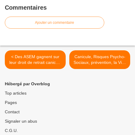
Commentaires
Ajouter un commentaire
< Des ASEM gagnent sur
Canicule, Risques Psycho-
leur droit de retrait canicule
Sociaux, prévention, la Ville
!
dans le déni et le silence >
Hébergé par Overblog
Top articles
Pages
Contact
Signaler un abus
C.G.U.