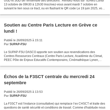
UGD et SGD de l'ensemble des directions : Rendez-vous sur TEAMS Lundi
13 octobre de 09h30 à 12h30 Inscrivez-vous avant mardi 7 octobre en
suivant le lien sous ce tract, ou en flashant le QR code Le 19 juin 2025, vous
vous présentions les demandes portées...
Soutien au Centre Paris Lecture en Grève ce
lundi !
Publié le 26/09/2025 à 15:11
Par
SUPAP-FSU
Le SUPAP-FSU DASCO apporte son soutien aux revendications des
Centres Ressources Centraux (Centre Paris Lecture, Académie du Climat,
PEEC Pôle de Enjeux Educatifs Contemporains, Cinémathèque Lynen,
Académie des Langues) et d'ores et déjà à la grève du...
Échos de la F3SCT centrale du mercredi 24
septembre
Publié le 26/09/2025 à 13:53
Par
SUPAP-FSU
La F3SCT est l’instance (consultative) qui remplace l’ex CHSCT et traite des
questions de santé sécurité et conditions de travail. Comme d'habitude nous