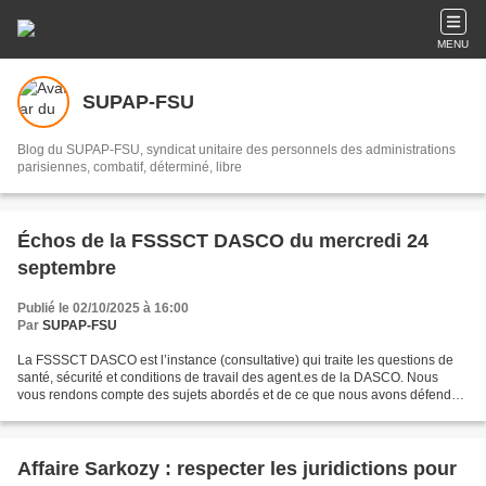
MENU
SUPAP-FSU
Blog du SUPAP-FSU, syndicat unitaire des personnels des administrations
parisiennes, combatif, déterminé, libre
Échos de la FSSSCT DASCO du mercredi 24
septembre
Publié le 02/10/2025 à 16:00
Par
SUPAP-FSU
La FSSSCT DASCO est l’instance (consultative) qui traite les questions de
santé, sécurité et conditions de travail des agent.es de la DASCO. Nous
vous rendons compte des sujets abordés et de ce que nous avons défendu
/proposé. Nous avons approuvé le procès-verbal...
Affaire Sarkozy : respecter les juridictions pour