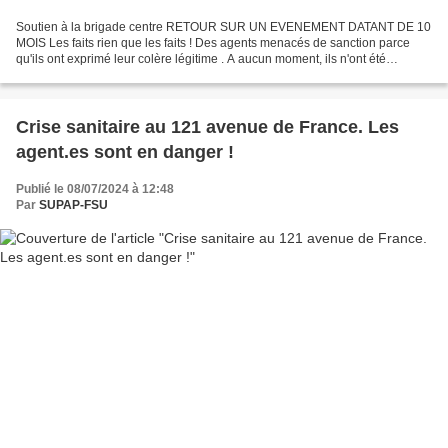
Soutien à la brigade centre RETOUR SUR UN EVENEMENT DATANT DE 10
MOIS Les faits rien que les faits ! Des agents menacés de sanction parce
qu'ils ont exprimé leur colère légitime . A aucun moment, ils n'ont été
informés qu'un chantier de plombage mitoyen...
Crise sanitaire au 121 avenue de France. Les
agent.es sont en danger !
Publié le 08/07/2024 à 12:48
Par
SUPAP-FSU