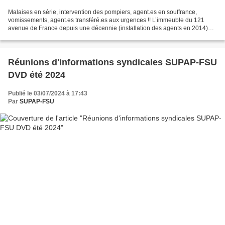
Malaises en série, intervention des pompiers, agent.es en souffrance,
vomissements, agent.es transféré.es aux urgences !! L’immeuble du 121
avenue de France depuis une décennie (installation des agents en 2014)
n’en finit pas de connaitre des déboires...
Réunions d'informations syndicales SUPAP-FSU
DVD été 2024
Publié le 03/07/2024 à 17:43
Par
SUPAP-FSU