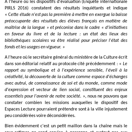
A
l'heure
où
les
dispositifs
d'évaluation
(Enquête
internationale
PIRLS
2016)
constatent
des
résultats
inquiétants
et
indique
« C
ette
étude
n'est
pas
la
première
à
mettre
en
exergue
la
baisse
préoccupante
des
résultats
des
élèves
français
en
matière
de
maîtrise
de
la
langue »
et
préconise
dans
le
cadre « d'initiatives
en
faveur
du
livre
et
de
la
lecture :
un
état
des
lieux
des
bibliothèques
scolaires
va
être
réalisé
pour
préciser
l'état
des
fonds
et
les
usages
en
vigueur. »
A
l'heure
où
le
secrétaire
général
du
ministère
de
la
Culture
écrit
dans
son
éditorial
relatif
au
protocole
cité
précédemment : «
Le
rapport
au
symbolique
et
à
l'expérience
sensible,
l'éveil
à
la
créativité,
la
découverte
de
la
culture
comme
espace
d'échanges
avec
autrui,
de
connaissance
de
soi
et
du
monde,
comme
mode
d'expression
et
vecteur
de
lien
social,
constituent
des
enjeux
essentiels
pour
l'avenir
de
notre
société.
»,
nous
ne
pouvons
que
constater
combien
les
missions
auxquelles
le
dispositif
des
Espaces
Lecture
pourraient
prétendre
sont
à
la
ville
injustement
peu
considérées
voire
déconsidérées.
Bien
évidemment
c'est
un
petit
maillon
dans
la
chaîne
mais
le