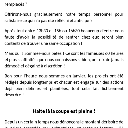
remplacés ?
Offrirons-nous
gracieusement
notre
temps
personnel
pour
satisfaire
ce
qui
n'a
pas
été
réfléchi
et
anticipé ?
Après
tout
entre
13h30
et
15h
ou
16h30
beaucoup
d'entre
nous
faute
d'avoir
la
possibilité
de
rentrer
chez
eux
seront
bien
contents
de
trouver
une
saine
occupation !
Mais
oui !
Sommes-nous
bêtes !
Ce
sont
les
fameuses
60
heures
et
plus
si
affinités
que
nous
connaissons
si
bien,
un
refrain
jamais
démodé
et
dégainé
à
discrétion !
Bon
pour
l'heure
nous
sommes
en
janvier,
les
projets
ont
été
rédigés
depuis
longtemps
et
chacun
est
engagé
sur
des
actions
déjà
bien
définies
et
planifiées,
tout
cela
fait
fichtrement
désordre !
Halte
là
la
coupe
est
pleine !
Depuis
un
certain
temps
nous
dénonçons
le
montant
dérisoire
de