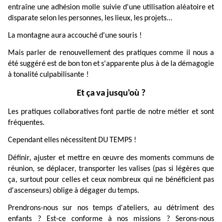
entraîne
une
adhésion
molle
suivie
d'une
utilisation
aléatoire
et
disparate
selon
les
personnes,
les
lieux,
les
projets...
La
montagne
aura
accouché
d'une
souris !
Mais
parler
de
renouvellement
des
pratiques
comme
il
nous
a
été
suggéré
est
de
bon
ton
et
s'apparente
plus
à
de
la
démagogie
à
tonalité
culpabilisante !
Et
ça
va
jusqu'où ?
Les
pratiques
collaboratives
font
partie
de
notre
métier
et
sont
fréquentes.
Cependant
elles
nécessitent
DU
TEMPS !
Définir,
ajuster
et
mettre
en
œuvre
des
moments
communs
de
réunion,
se
déplacer,
transporter
les
valises
(pas
si
légères
que
ça,
surtout
pour
celles
et
ceux
nombreux
qui
ne
bénéficient
pas
d'ascenseurs)
oblige
à
dégager
du
temps.
Prendrons-nous
sur
nos
temps
d'ateliers,
au
détriment
des
enfants ?
Est
-
ce
conforme
à
nos
missions ?
Serons-nous