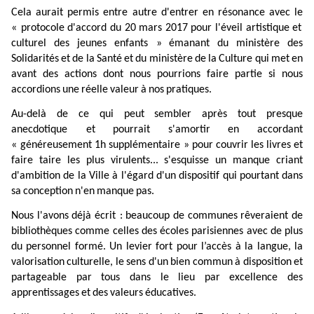
Cela
aurait
permis
entre
autre
d'entrer
en
résonance
avec
le
«
protocole
d'accord
du
20
mars
2017
pour
l'éveil
artistique
et
culturel
des
jeunes
enfants »
émanant
du
ministère
des
Solidarités
et
de
la
Santé
et
du
ministère
de
la
Culture
qui
met
en
avant
des
actions
dont
nous
pourrions
faire
partie
si
nous
accordions
une
réelle
valeur
à
nos
pratiques.
Au
-
delà
de
ce
qui
peut
sembler
après
tout
presque
anecdotique et
pourrait
s'amortir
en
accordant
« généreusement
1h
supplémentaire »
pour
couvrir
les
livres
et
faire
taire
les
plus
virulents...
s'esquisse
un
manque
criant
d'ambition
de
la
Ville
à
l'égard
d'un
dispositif
qui
pourtant
dans
sa
conception
n'en
manque
pas.
Nous
l'avons
déjà
écrit :
beaucoup
de
communes
rêveraient
de
bibliothèques
comme
celles
des
écoles
parisiennes
avec
de
plus
du
personnel
formé.
Un
levier
fort
pour
l
’
accès
à
la
langue,
la
valorisation
culturelle,
le
sens
d'un
bien
commun
à
disposition
et
partageable
par
tous
dans
le
lieu
par
excellence
des
apprentissages
et
des
valeurs
éducatives.