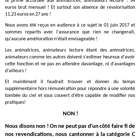
la
prime
accordée
aux
animatrices,
animateurs
lecture :
34
euros
brut
mensuel !
Et
surtout
son
absence
de
revalorisation
11,23
euros
en
27
ans !
Nous
avons
été
reçus
en
audience
à
ce
sujet
le
01
juin
2017
et
sommes
repartis
avec
l'assurance
que
rien
ne
changerait,
qu'aucune
amélioration
n'était
envisageable !
Les
animatrices,
animateurs
lecture
étant
des
animatrices,
animateurs
comme
les
autres
doivent
s'estimer
heureux
d'avoir
cette
fonction
et
ne
pas
en
attendre
davantage,
ni
d'avantages
d'ailleurs !
Et
maintenant
il
faudrait
trouver
et
donner
du
temps
supplémentaire
hors
rémunération
pour
répondre
à
une
volonté
tombée
du
ciel et
sous
couvert
d'être
capable
de
modifier
nos
pratiques!
NON !
Nous
disons
non !
On
ne
peut
pas
d'un
côté
faire
fi
de
nos
revendications,
nous
cantonner
à
la
catégorie
C