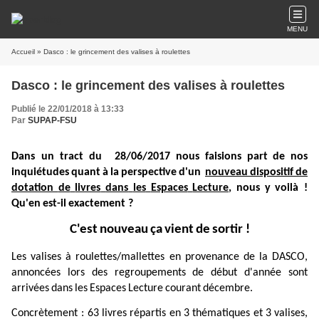
MENU
Accueil
» Dasco : le grincement des valises à roulettes
Dasco : le grincement des valises à roulettes
Publié le 22/01/2018 à 13:33
Par
SUPAP-FSU
Dans
un
tract
du
28/06/2017
nous
faisions
part
de
nos
inquiétudes
quant
à
la
perspective
d'un
nouveau
dispositif
de
dotation
de
livres
dans
les
Espaces
Lecture
,
nous
y
voilà !
Qu'en
est-il
exactement ?
C'est
nouveau
ça
vient
de
sortir !
Les
valises
à
roulettes/mallettes
en
provenance
de
la
DASCO,
annoncées
lors
des
regroupements
de
début
d'année
sont
arrivées
dans
les
Espaces
Lecture
courant
décembre.
Concrètement :
63
livres
répartis
en
3
thématiques
et
3
valises,