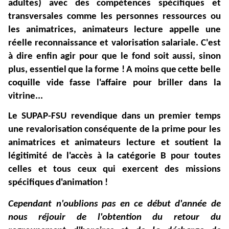
adultes)
avec
des
compétences
spécifiques
et
transversales
comme
les
personnes
ressources
ou
les
animatrices,
animateurs
lecture
appelle
une
réelle
reconnaissance
et
valorisation
salariale.
C'est
à
dire
enfin
agir
pour
que
le
fond
soit
aussi,
sinon
plus,
essentiel
que
la
forme !
A
moins
que
cette
belle
coquille
vide
fasse
l'affaire
pour
briller
dans
la
vitrine...
Le
SUPAP-FSU revendique
dans
un
premier
temps
une
revalorisation
conséquente
de
la
prime
pour
les
animatrices
et
animateurs
lecture et
soutient
la
légitimité
de
l'accès
à
la
catégorie
B pour
toutes
celles
et
tous
ceux
qui
exercent
des
missions
spécifiques
d'animation !
Cependant n'oublions pas en ce début d'année de
nous réjouir de l'obtention du retour du