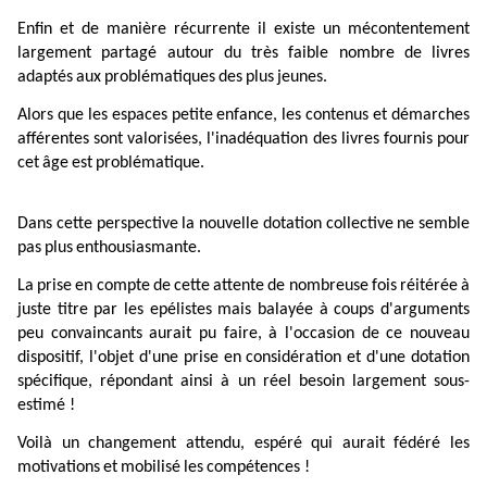
Enfin
et
de
manière
récurrente
il
existe
un
mécontentement
largement
partagé
autour
du
très
faible
nombre
de
livres
adaptés
aux
problématiques
des
plus
jeunes.
Alors
que
les
espaces
petite
enfance,
les
contenus
et
démarches
afférentes
sont
valorisées,
l'inadéquation
des
livres
fournis
pour
cet
âge
est
problématique.
Dans
cette
perspective
la
nouvelle
dotation
collective
ne
semble
pas
plus
enthousiasmante.
La
prise
en
compte
de
cette
attente
de
nombreuse
fois
réitérée
à
juste
titre
par
les
epélistes
mais
balayée
à
coups
d'arguments
peu
convaincants
aurait
pu
faire,
à
l'occasion
de
ce
nouveau
dispositif,
l'objet
d'une
prise
en
considération
et
d'une
dotation
spécifique,
répondant
ainsi
à
un
réel
besoin
largement
sous
-
estimé !
Voilà
un
changement
attendu,
espéré
qui
aurait
fédéré
les
motivations
et
mobilisé
les
compétences !