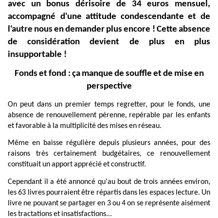
avec
un
bonus
dérisoire
de
34
euros
mensuel,
accompagné
d'
une
attitude
condescendante
et
de
l'autre
nous
en
demander
plus
encore !
Cette
absence
de
considération
devient
de
plus
en
plus
insupportable !
Fonds
et
fond :
ça
manque
de
souffle
et
de
mise
en
perspective
On
peut
dans
un
premier
temps
regretter,
pour
le
fonds,
une
absence
de
renouvellement
pérenne,
repérable
par
les
enfants
et
favorable
à
la
multiplicité
des
mises
en
réseau.
Même
en
baisse
régulière
depuis
plusieurs
années,
pour
des
raisons
très
certainement
budgétaires,
ce
renouvellement
constituait
un
apport
apprécié
et
constructif.
Cependant
il
a
été
annoncé
qu'au
bout
de
trois
années
environ,
les
63
livres
pourraient
être
répartis
dans
les
espaces
lecture.
Un
livre
ne
pouvant
se
partager
en
3
ou
4
on
se
représente
aisément
les
tractations
et
insatisfactions...