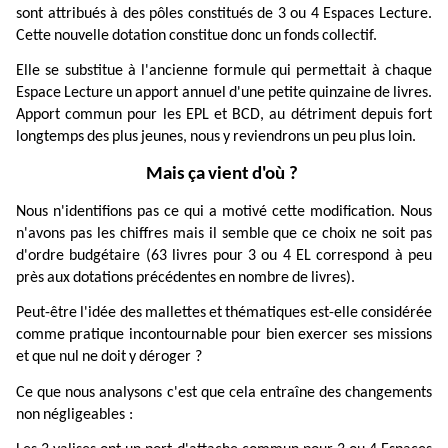
sont
attribués
à
des
pôles
constitués
de
3
ou
4
Espaces
Lecture.
Cette
nouvelle
dotation
constitue
donc
un
fonds
collectif.
Elle
se
substitue
à
l'ancienne
formule
qui
permettait
à
chaque
Espace
Lecture
un
apport
annuel
d'une
petite
quinzaine
de
livres.
Apport
commun
pour
les
EPL
et
BCD,
au
détriment
depuis
fort
longtemps
des
plus
jeunes,
nous
y
reviendrons
un
peu
plus
loin.
Mais
ça
vient
d'où ?
Nous
n'identifions
pas
ce
qui
a
motivé
cette
modification.
Nous
n'avons
pas
les
chiffres
mais
il
semble
que
ce
choix
ne
soit
pas
d'ordre
budgétaire
(63
livres
pour
3
ou
4
EL
correspond
à
peu
près
aux
dotations
précédentes
en
nombre
de
livres).
Peut-être
l'idée
des
mallettes
et
thématiques
est-elle
considérée
comme
pratique
incontournable
pour
bien
exercer
ses
missions
et
que
nul
ne
doit
y
déroger ?
Ce
que
nous
analysons
c'est
que
cela
entraîne
des
changements
non
négligeables :