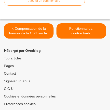
Ajouter un commentaire
< Compensation de la
Fonctionnaires,
hausse de la CSG sur les
contractuels,
fiches de paie de janvier !
vacataires….Vous avez
peut-être droit à la prime
d’activité ! >
Hébergé par Overblog
Top articles
Pages
Contact
Signaler un abus
C.G.U.
Cookies et données personnelles
Préférences cookies