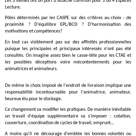
Les
3
valises
ont
un
port
d'attache
commun
pour
3
ou
4
Espaces
Lecture.
Pôles
déterminés
par
les
CASPE
sur
des
critères
au
choix :
de
proximité ?
D'équilibre
EPL/BCD ?
D'harmonisation
des
motivations et
compétences?
En
tout
cas
visiblement
pas
sur
des
affinités
professionnelles
puisque
les
principales
et
principaux
intéressés
n'ont
pas
été
consultés.
On
imagine
assez
bien
le
casse
-
tête
pour
les
CTAE
et
les
possibles
déceptions
voire
mécontentements
pour
les
animatrices
et
animateurs.
De
même
le
choix
imposé
de
l'endroit
de
livraison
implique
une
responsabilité
incontournable
pour
l'animatrice,
animateur,
heureux
élu
pour
le
stockage.
Ce
changement
va
modifier
les
pratiques.
De
manière
inévitable
un
travail
d'équipe
supplémentaire
va
s'imposer :
cotation,
couverture,
coordination
de
cycles
de
travail,
emprunt...
A
moins
qu'il
ne
décourage
d'emblée
les
bonnes
volontés
ou