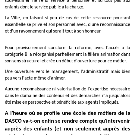
sous
-
estimer
ne
rend
service
à
personne
et
surtout
pas
aux
enfants
dont
le
service
public
a
la
charge.
La
Ville,
en
faisant
si
peu
de
cas
de
cette
ressource
pourtant
essentielle
se
prive
et
son
personnel
avec,
d'une
reconnaissance
et
d'un
rayonnement
qui
serait
tout
à
son
honneur.
Pour
provisoirement
conclure,
la
réforme,
avec
l'accès
à
la
catégorie
B,
a
réorganisé
partiellement
la
filière
animation
dans
son
sens
structurel
et
crée
un
début
d'ouverture
pour
ce
métier.
Une
ouverture
vers
le
management,
l'administratif
mais
bien
peu
vers
l'acte
même
d'animer.
Aucune
reconnaissance
ni
valorisation
de
l'expertise
nécessaire
dans
le
domaine
des
contenus
et
des
démarches
n'a
jusqu'alors
été
mise
en
perspective
et
bénéficiée
aux
agents
impliqués.
A
l'heure
où
se
profile
une
école
des
métiers
de
la
DASCO
va
-
t-on
enfin
se
rendre
compte
qu'intervenir
auprès
des
enfants
(et
non
seulement
auprès
des