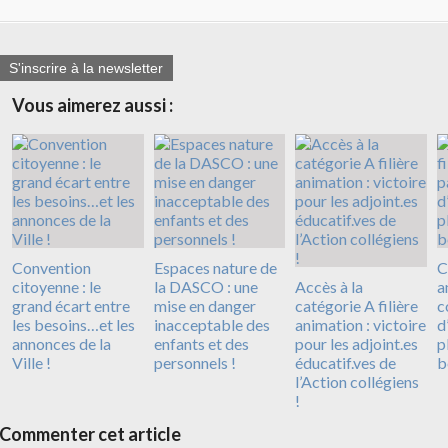
S'inscrire à la newsletter
Vous aimerez aussi :
Convention
Espaces nature de
C
citoyenne : le
la DASCO : une
Accès à la
a
grand écart entre
mise en danger
catégorie A filière
c
les besoins…et les
inacceptable des
animation : victoire
d
annonces de la
enfants et des
pour les adjoint.es
p
Ville !
personnels !
éducatif.ves de
b
l’Action collégiens
!
Commenter cet article