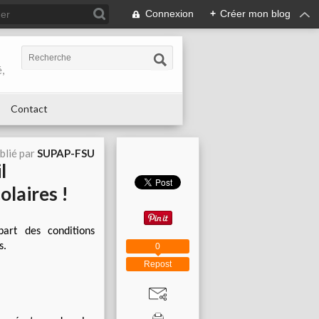
Connexion
+
Créer mon blog
,
Contact
blié par
SUPAP-FSU
l
olaires !
part des conditions
s.
0
Repost