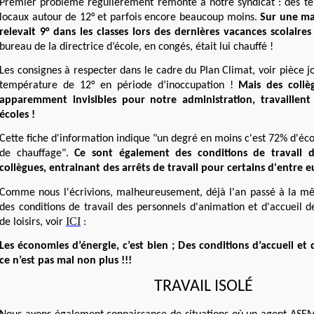
Premier problème régulièrement remonté à notre syndicat : des te
locaux autour de 12° et parfois encore beaucoup moins.
Sur une ma
relevait 9° dans les classes lors des dernières vacances scolaires
bureau de la directrice d’école, en congés, était lui chauffé !
Les consignes à respecter dans le cadre du Plan Climat, voir pièce jo
température de 12° en période d’inoccupation !
Mais des coll
apparemment invisibles pour notre administration, travaillen
écoles !
Cette fiche d'information indique "un degré en moins c'est 72% d'éc
de chauffage".
Ce sont également des conditions de travail 
collègues, entrainant des arrêts de travail pour certains d'entre e
Comme nous l'écrivions, malheureusement, déjà l'an passé à la m
des conditions de travail des personnels d'animation et d'accueil d
ICI
de loisirs, voir
:
Les économies d’énergie, c’est bien ; Des conditions d’accueil et 
ce n’est pas mal non plus !!!
TRAVAIL ISOL
É