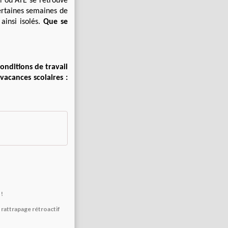
 ou ATE se retrouve
certaines semaines de
ainsi isolés.
Que se
conditions de travail
acances scolaires :
 !
rattrapage rétroactif