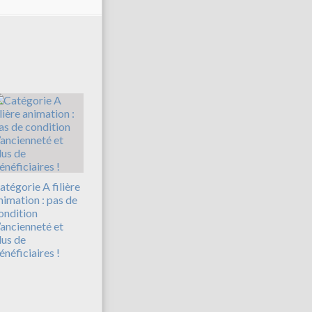
atégorie A filière
nimation : pas de
ondition
’ancienneté et
lus de
énéficiaires !