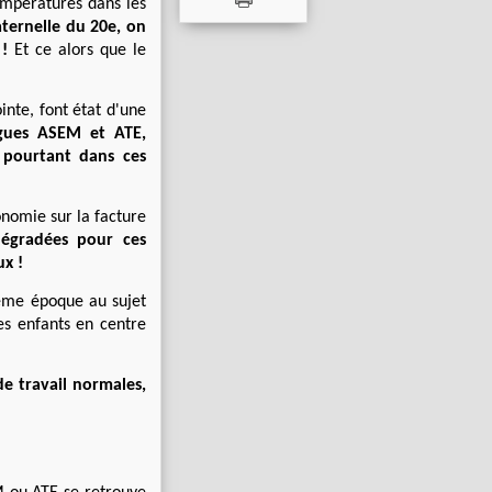
mpératures dans les
ternelle du 20e, on
 !
Et ce alors que le
inte, font état d'une
ègues ASEM et ATE,
t pourtant dans ces
onomie sur la facture
dégradées pour ces
ux !
ême époque au sujet
es enfants en centre
de travail normales,