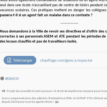
Nous avons également connaissance de situations où un agent ASEM
seul dans une école n’accueillant pas de centre de loisirs pendant 
vacances scolaires. Ces pratiques mettent en danger les collègues 
passera-t-il si un agent fait un malaise dans ce contexte ?
---------------
Nous demandons à la Ville de revoir ses directives et d'offrir des 
correctes à ses personnels ASEM et ATE pendant les périodes de v
des locaux chauffés et pas de travailleurs isolés.
Télécharger
chauffage consignes a respecter
#DASCO
Projet de nouvelle loi anti casseurs : le droit de manifester menacé pour tous
Jours compensatoires des adjoints d'animation à 90% : le SUPAP-FSU obtient un 
depuis 2013 pour tous les agents lésés !