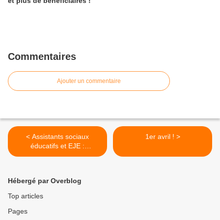
et plus de bénéficiaires !
Commentaires
Ajouter un commentaire
< Assistants sociaux
1er avril ! >
éducatifs et EJE :
Promotions, Ratios-Plouf-
Plouf et Fémi-Cynisme à
Paris
Hébergé par Overblog
Top articles
Pages