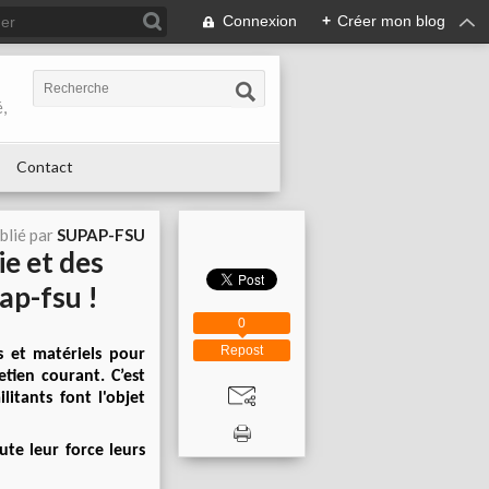
Connexion
+
Créer mon blog
,
Contact
blié par
SUPAP-FSU
ie et des
ap-fsu !
0
Repost
 et matériels pour
etien courant. C’est
itants font l'objet
te leur force leurs