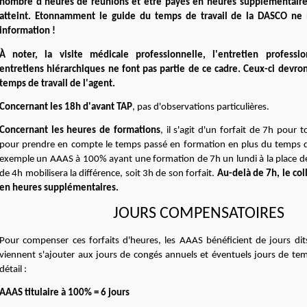
nombre d'heures de réunions et être payés en heures supplémentaires
atteint.
E
tonnamment le guide du temps de travail de la DASCO ne 
information !
À
noter, la visite médicale professionnelle, l'entretien professi
entretiens hiérarchiques ne font pas partie de ce cadre. Ceux-ci devron
temps de travail de l'agent.
Concernant les 18h d'avant TAP
, pas d'observations particulières.
Concernant les heures de formations
, il s'agit d'un forfait de 7h pour t
pour prendre en compte le temps passé en formation en plus du temps de
exemple un AAAS à 100% ayant une formation de 7h un lundi à la place de
de 4h mobilisera la différence, soit 3h de son forfait.
Au-delà de 7h, le co
en heures supplémentaires.
JOURS COMPENSATOIRES
Pour compenser ces forfaits d'heures, les AAAS bénéficient de jours di
viennent s'ajouter aux jours de congés annuels et éventuels jours de temps
détail :
AAAS titulaire à 100% = 6 jours