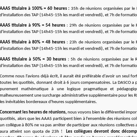
AAAS titulaire à 100% = 60 heures :
35h de réunions organisées par le
d'installation des TAP (14h45-15h les mardi et vendredi), et 7h de formati
AAAS titulaire à 90% = 54 heures
: 29h de réunions organisées par le
d'installation des TAP (14h45-15h les mardi et vendredi), et 7h de formati
AAAS titulaire à 80% = 48 heures
: 23h de réunions organisées par le
d'installation des TAP (14h45-15h les mardi et vendredi), et 7h de formati
AAAS titulaire à 50% = 30 heures
: 5h de réunions organisées par le
d'installation des TAP (14h45-15h les mardi et vendredi), et 7h de formati
Comme nous l'avions déjà écrit, il aurait été préférable d'avoir un seul fo
toutes les quotités, donnant droit à 6 jours compensatoires. La DASCO a 
purement mathématique à une logique pragmatique et pédagogiqu
malheureusement une surcharge administrative supplémentaire pour les R
les inévitables bordereaux d'heures supplémentaires.
Concernant les heures de réunions,
nous voyons bien le différentiel impor
quotités, alors que les AAAS participent bien à l'ensemble des réunions col
un collègue à 80% ne va pas arrêter de participer aux réunions collectives au
aura atteint son quota de 23h !
Les collègues devront donc décomp