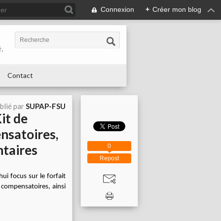
Connexion
+
Créer mon blog
,
Contact
blié par
SUPAP-FSU
it de
ensatoires,
taires
0
Repost
ui focus sur le forfait
 compensatoires, ainsi