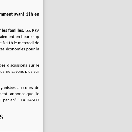
tamment avant 11h en
 les familles.
Les REV
paiement en heure sup
e à 11h le mercredi de
ites économies pour la
es discussions sur le
nous ne savons plus sur
organisées au cours de
emment annonce que "le
20 par an" ! La DASCO
S