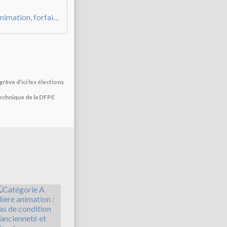
Kit de survie 3 règlement de service de l'animation, forfait de 60 heures et jours compensatoires
igrève d'ici les élections
chnique de la DFPE