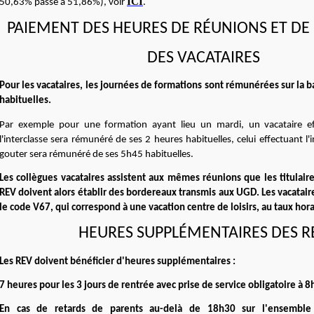
ICI
50,63% passé à 51,86%), voir
.
PAIEMENT DES HEURES DE R
É
UNIONS ET DE
DES VACATAIRES
Pour les vacataires, les journées de formations sont rémunérées sur la b
habituelles.
Par exemple pour une formation ayant lieu un mardi, un vacataire e
l'interclasse sera rémunéré de ses 2 heures habituelles, celui effectuant l'i
gouter sera rémunéré de ses 5h45 habituelles.
Les collègues vacataires assistent aux mêmes réunions que les titulaire
REV doivent alors établir des bordereaux transmis aux UGD. Les vacatai
le code V67, qui correspond à une vacation centre de loisirs, au taux hora
HEURES SUPPL
É
MENTAIRES DES R
Les REV doivent bénéficier d'heures supplémentaires :
7 heures pour les 3 jours de rentrée avec prise de service obligatoire à 8
En cas de retards de parents au-delà de 18h30 sur l'ensemble