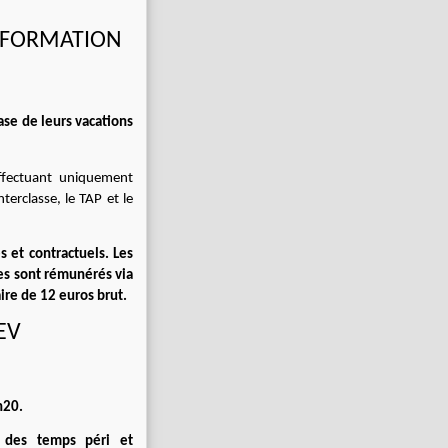
 FORMATION
ase de leurs vacations
ffectuant uniquement
nterclasse, le TAP et le
s et contractuels. Les
res sont rémunérés via
ire de 12 euros brut.
EV
h20.
 des temps péri et