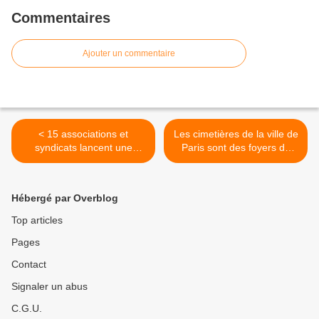
Commentaires
Ajouter un commentaire
< 15 associations et
Les cimetières de la ville de
syndicats lancent une
Paris sont des foyers de
pétition pour un Jour
propagation du coronavirus
d’Après écologique,
! >
féministe et social
Hébergé par Overblog
#PlusJamaisCa, signons
#PourLeJourDapres
Top articles
Pages
Contact
Signaler un abus
C.G.U.