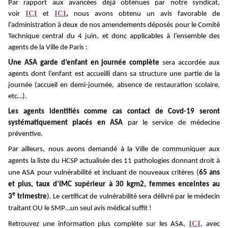
Par rapport aux avancées déjà obtenues par notre syndicat,
ICI
ICI
voir
et
,
nous avons obtenu un avis favorable de
l’administration à deux de nos amendements déposés pour le Comité
Technique central du 4 juin, et donc applicables à l’ensemble des
agents de la Ville de Paris :
Une ASA garde d’enfant en journée complète
sera accordée aux
agents dont l’enfant est accueilli dans sa structure une partie de la
journée (accueil en demi-journée, absence de restauration scolaire,
etc…).
Les agents identifiés comme cas contact de Covd-19 seront
systématiquement placés en ASA
par le service de médecine
préventive.
Par ailleurs, nous avons demandé à la Ville de communiquer aux
agents la liste du HCSP actualisée des 11 pathologies donnant droit à
une ASA pour vulnérabilité et incluant de nouveaux critères (
65 ans
et plus, taux d’IMC supérieur à 30 kgm2, femmes enceintes au
e
3
trimestre
)
. Le certificat de vulnérabilité sera délivré par le médecin
traitant OU le SMP…un seul avis médical suffit !
ICI
Retrouvez une information plus complète sur les ASA,
, avec