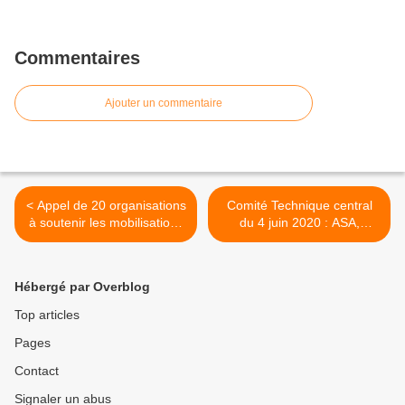
Commentaires
Ajouter un commentaire
< Appel de 20 organisations
Comité Technique central
à soutenir les mobilisations
du 4 juin 2020 : ASA,
santé du 16 juin : plus
Congés, Procédures
jamais ça ! Nous les avons
médico-administratives,
applaudis, maintenant il
Organisation des CAP,
Hébergé par Overblog
nous faut les soutenir !
Congés bonifiés, Prime
d’investissement >
Top articles
Pages
Contact
Signaler un abus