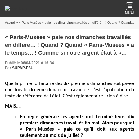
MENU
Accueil
» « Paris-Musées » paie nos dimanches travaillés en différé… ! Quand ? Quand « Paris-Musées » a le temps… ! Comme si notre argent était à « Paris-Musées » !!!
« Paris-Musées » paie nos dimanches travaillés
en différé… ! Quand ? Quand « Paris-Musées » a
le temps… ! Comme si notre argent était à «
Paris-Musées » !!!
Publié le 06/04/2021 à 16:34
Par
SUPAP-FSU
Q
ue la prime forfaitaire des dix premiers dimanches soit payée
une fois le dixième dimanche travaillé : c’est l’application du
texte de référence de l’état. C’est règlementaire : rien à dire.
MAIS….
En règle générale les agents ont terminé leurs dix
premiers dimanches travaillés fin mai. Alors pourquoi
« Paris-Musées » paie ce qu’il doit aux agents
seulement au mois de juillet ?