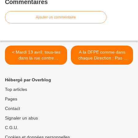
Commentaires
Ajouter un commentaire
< Mardi 13 avril, tous-tes
A la DFPE comme dans
dans la rue contre
chaque Direction : Pas 1
l’augmentation du temps de
minute de plus !!! >
travail !
Hébergé par Overblog
Top articles
Pages
Contact
Signaler un abus
C.G.U.
Cookies et données personnelles