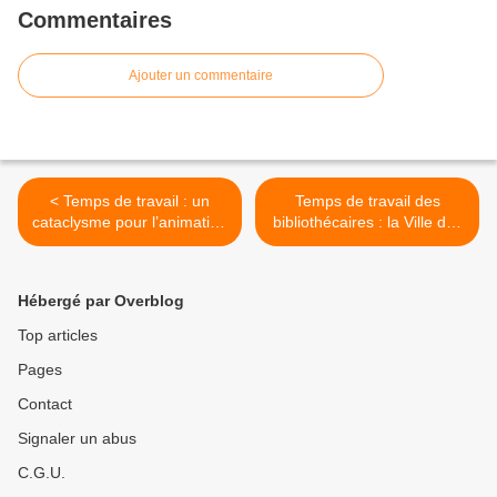
Commentaires
Ajouter un commentaire
< Temps de travail : un
Temps de travail des
cataclysme pour l’animation
bibliothécaires : la Ville doit
! En grève tous les jours du
répondre ! >
17 au 21 mai, en
manifestation le 20 mai…et
Hébergé par Overblog
plus si besoin !
Top articles
Pages
Contact
Signaler un abus
C.G.U.