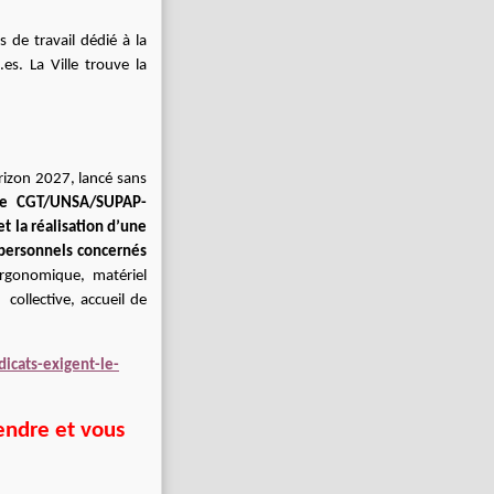
 de travail dédié à la
es. La Ville trouve la
rizon 2027, lancé sans
cale CGT/UNSA/SUPAP-
t la réalisation d’une
s personnels concernés
ergonomique, matériel
 collective, accueil de
icats-exigent-le-
endre et vous