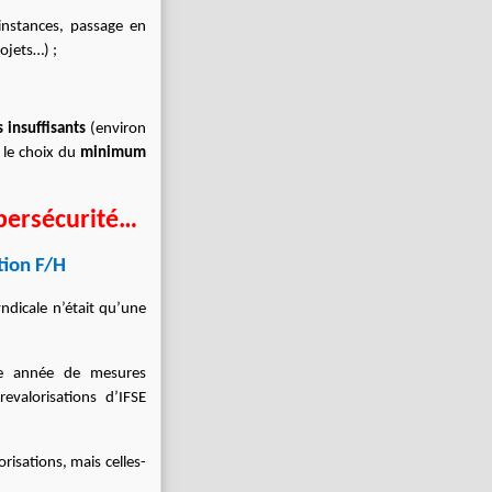
 instances, passage en
ojets…) ;
 insuffisants
(environ
 le choix du
minimum
bersécurité…
tion F/H
ndicale n’était qu’une
te année de mesures
valorisations d’IFSE
orisations, mais celles-