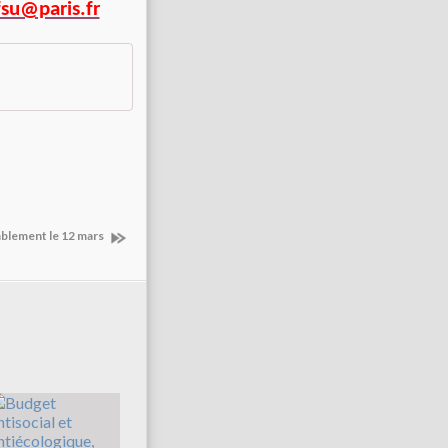
fsu@paris.fr
mblement le 12 mars