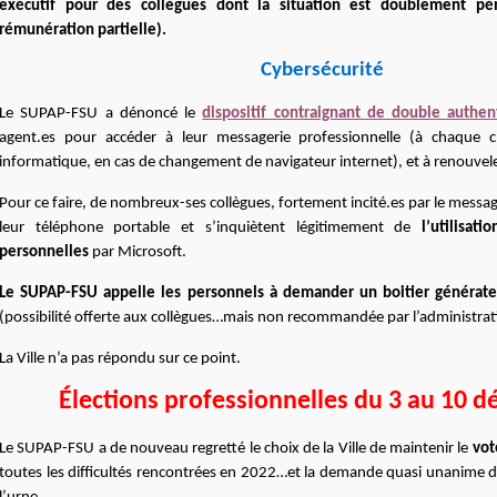
exécutif pour des collègues dont la situation est doublement pén
rémunération partielle).
Cybersécurité
Le SUPAP-FSU a dénoncé le
dispositif contraignant de double authent
agent.es pour accéder à leur messagerie professionnelle (à chaque
informatique, en cas de changement de navigateur internet), et à renouvele
Pour ce faire, de nombreux-ses collègues, fortement incité.es par le message 
leur téléphone portable et s’inquiètent légitimement de
l’utilisat
personnelles
par Microsoft.
Le SUPAP-FSU appelle les personnels à demander un boitier générate
(possibilité offerte aux collègues…mais non recommandée par l’administrati
La Ville n’a pas répondu sur ce point.
Élections professionnelles du 3 au 10 
Le SUPAP-FSU a de nouveau regretté le choix de la Ville de maintenir le
vot
toutes les difficultés rencontrées en 2022…et la demande quasi unanime d