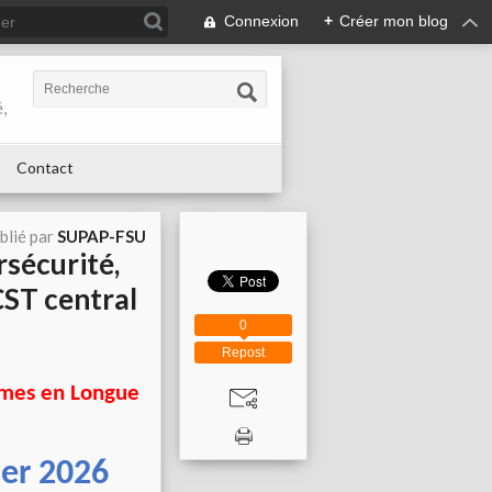
Connexion
+
Créer mon blog
,
Contact
blié par
SUPAP-FSU
rsécurité,
ST central
0
Repost
rimes en Longue
ier 2026