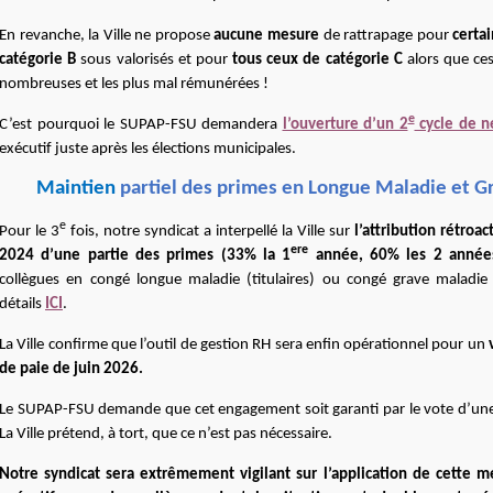
En revanche,
la Ville ne propose
aucune mesure
de rattrapage pour
certa
catégorie B
sous valorisés et pour
tous ceux de catégorie C
alors que ces
nombreuses et les plus mal rémunérées !
e
C’est pourquoi le SUPAP-FSU demandera
l’ouverture d’un 2
cycle de n
exécutif juste après les élections municipales.
Maintien
partiel des primes en Longue Maladie et G
e
Pour le 3
fois, notre syndicat a interpellé la Ville sur
l’attribution rétroac
ere
2024 d’une partie des primes (33% la 1
année, 60% les 2 années
collègues en congé longue maladie (titulaires) ou congé grave maladie (
détails
ICI
.
La Ville confirme que l’outil de gestion RH sera enfin opérationnel pour un
de paie de juin 2026.
Le SUPAP-FSU demande que cet engagement soit garanti par le vote d’u
La Ville prétend, à tort, que ce n’est pas nécessaire.
Notre syndicat sera extrêmement vigilant sur l’application de cette m