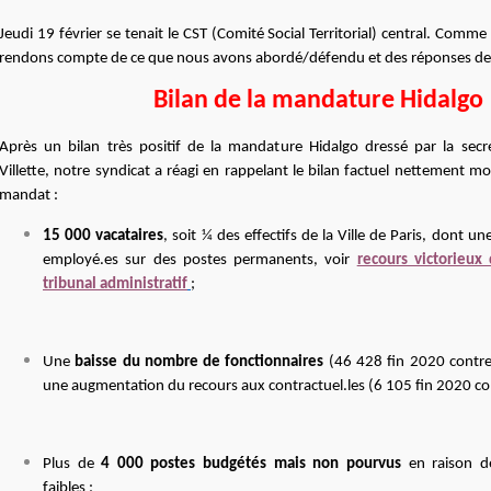
Jeudi 19 février se tenait le CST (Comité Social Territorial) central. Com
rendons compte de ce que nous avons abordé/défendu et des réponses de l
Bilan de la mandature Hidalgo
Après un bilan très positif de la mandature Hidalgo dressé par la secr
Villette, notre syndicat a réagi en rappelant le bilan factuel nettement m
mandat :
15 000 vacataires
, soit ¼ des effectifs de la Ville de Paris, dont u
employé.es sur des postes permanents, voir
recours victorieux
tribunal administratif
;
Une
baisse du nombre de fonctionnaires
(
46 428 fin 2020 contr
une augmentation du recours aux contractuel.les (6 105 fin 2020 con
Plus de
4 000 postes budgétés mais non pourvus
en raison d
faibles ;