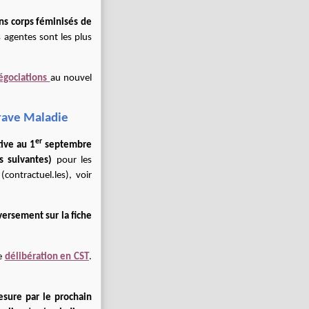
ins corps féminisés de
 agentes sont les plus
égociations
au nouvel
rave Maladie
er
tive au 1
septembre
 suivantes)
pour les
contractuel.les), voir
versement sur la fiche
ne
délibération en CST
.
esure par le prochain