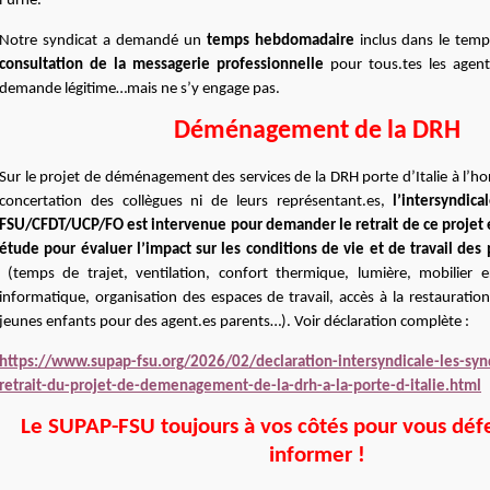
l’urne.
Notre syndicat a demandé un
temps hebdomadaire
inclus dans le temps
consultation de la messagerie professionnelle
pour tous.tes les agent.
demande légitime…mais ne s’y engage pas.
Déménagement de la DRH
Sur le projet de déménagement des services de la DRH porte d’Italie à l’ho
concertation des collègues ni de leurs représentant.es,
l’intersyndi
FSU/CFDT/UCP/FO est intervenue pour demander le retrait de ce projet e
étude pour évaluer l’impact sur les conditions de vie et de travail de
(
temps de trajet, ventilation, confort thermique, lumière, mobilier 
informatique, organisation des espaces de travail, accès à la restauration
jeunes enfants pour des agent.es parents…). Voir déclaration complète :
https://www.supap-fsu.org/2026/02/declaration-intersyndicale-les-synd
retrait-du-projet-de-demenagement-de-la-drh-a-la-porte-d-italie.html
Le SUPAP-FSU toujours à vos côtés pour vous déf
informer !