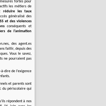
s mesures fortes pour
ctifs les métiers de
et
r
éduire les taux
accès généralisé des
S et des violences
ions
conséquents et
iers de l’animation
n.nes, des agent.es
ns faillir, depuis des
iques. Vous le savez,
nts ne pourraient pas
t-à-dire de l’exigence
nfants.
onnels et parents sont
c du périscolaire qui
u’ils répondent à nos