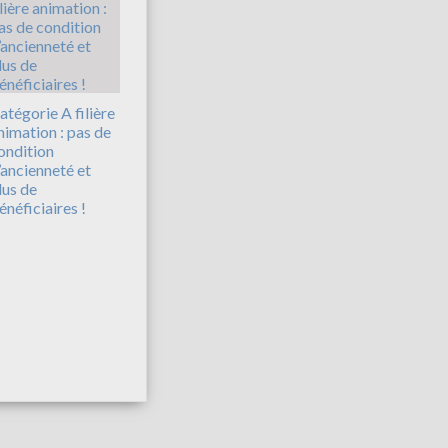
atégorie A filière
nimation : pas de
ondition
’ancienneté et
lus de
énéficiaires !