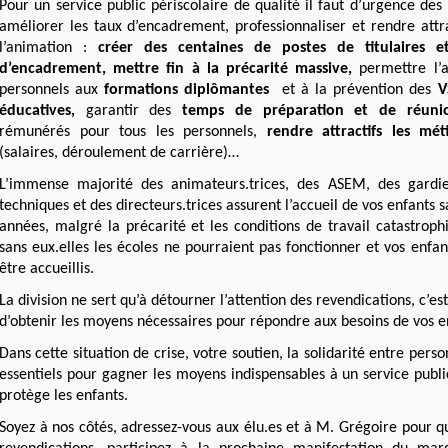
Pour un service public périscolaire de qualité il faut d’urgence de
améliorer les taux d’encadrement, professionnaliser et rendre attra
l’animation :
créer des centaines de postes de titulaires 
d’encadrement
,
m
ettre fin à la précarité massive,
permettre l’
personnels aux
formations diplômantes
et
à la prévention des
VS
éducatives,
garantir des
temps de préparation et de réun
rémunérés pour tous les personnels
,
rendre attractifs les mét
(salaires, déroulement de carrière)…
L’immense majorité des animateurs.trices, des ASEM, des gardie
techniques et des directeurs.trices assurent l’accueil de vos enfants sa
années, malgré la précarité et les conditions de travail catastroph
sans eux.elles les écoles ne pourraient pas fonctionner et vos enfa
être accueillis.
La division ne sert qu’à détourner l’attention des revendications, c’es
d’obtenir les moyens nécessaires pour répondre aux besoins de vos e
Dans cette situation de crise, votre soutien, la solidarité entre pers
essentiels pour gagner les moyens indispensables à un service publi
protège les enfants.
Soyez à nos côtés, adressez-vous aux élu.es et à M. Grégoire pour q