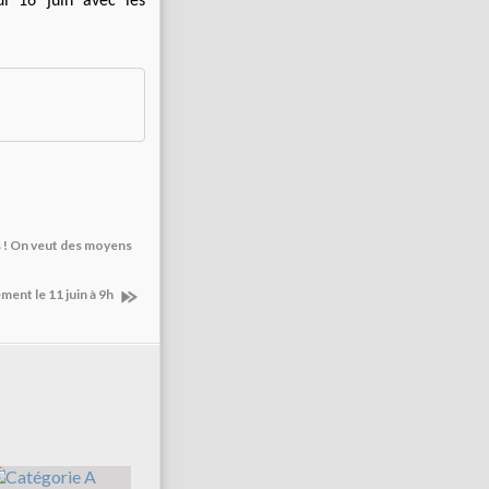
di 16 juin avec les
s ! On veut des moyens
ment le 11 juin à 9h