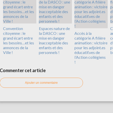
Convention
Espaces nature de
C
citoyenne : le
la DASCO : une
Accès à la
a
grand écart entre
mise en danger
catégorie A filière
c
les besoins…et les
inacceptable des
animation : victoire
d
annonces de la
enfants et des
pour les adjoint.es
p
Ville !
personnels !
éducatif.ves de
b
l’Action collégiens
!
Commenter cet article
Ajouter un commentaire