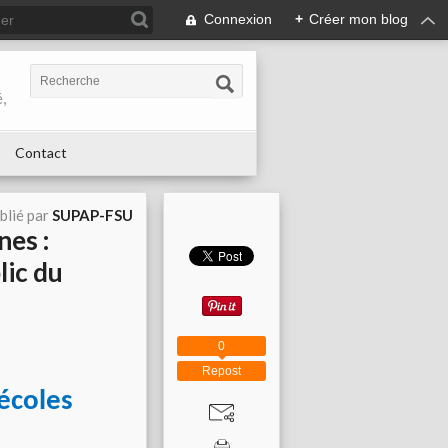
Connexion
+
Créer mon blog
,
Contact
blié par
SUPAP-FSU
nes :
lic du
0
Repost
écoles