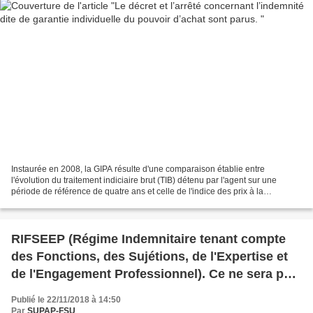
Instaurée en 2008, la GIPA résulte d'une comparaison établie entre
l'évolution du traitement indiciaire brut (TIB) détenu par l'agent sur une
période de référence de quatre ans et celle de l'indice des prix à la
consommation (IPC hors tabac en moyenne...
RIFSEEP (Régime Indemnitaire tenant compte
des Fonctions, des Sujétions, de l'Expertise et
de l'Engagement Professionnel). Ce ne sera pas
pour tous au 1er janvier 2019 et pour ceux à qui
Publié le 22/11/2018 à 14:50
le RIFSEEP est appliqué, ce n’est toujours pas
Par
SUPAP-FSU