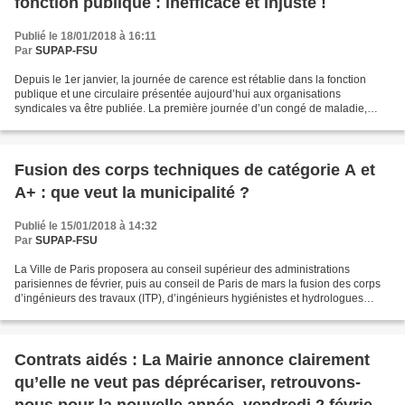
fonction publique : inefficace et injuste !
Publié le 18/01/2018 à 16:11
Par
SUPAP-FSU
Depuis le 1er janvier, la journée de carence est rétablie dans la fonction
publique et une circulaire présentée aujourd’hui aux organisations
syndicales va être publiée. La première journée d’un congé de maladie,
sous prétexte de réduire « l’absentéisme...
Fusion des corps techniques de catégorie A et
A+ : que veut la municipalité ?
Publié le 15/01/2018 à 14:32
Par
SUPAP-FSU
La Ville de Paris proposera au conseil supérieur des administrations
parisiennes de février, puis au conseil de Paris de mars la fusion des corps
d’ingénieurs des travaux (ITP), d’ingénieurs hygiénistes et hydrologues
(IHH), d’ingénieurs économistes de...
Contrats aidés : La Mairie annonce clairement
qu’elle ne veut pas déprécariser, retrouvons-
nous pour la nouvelle année, vendredi 2 février