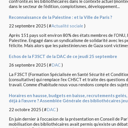
confronté.es les bibliothécaires dans le contexte actuel (monté
dans le secteur de l’édition, complotismes, développement...
Reconnaissance de la Palestine : et la Ville de Paris ?
22 septembre 2025 ( #
Actualité sociale
)
Après 151 pays soit environ 80% des états membres de l’ONU, l
Palestine. Engagé dans un syndicalisme de solidarité avec les 
félicite. Mais alors que les palestinien.nes de Gaza sont victimes
Echos de la F3SCT de la DAC de ce jeudi 25 septembre
26 septembre 2025 ( #
DAC
)
La F3SCT (Formation Spécialisée en Santé Sécurité et Conditions
(consultative) qui remplace l’ex CHSCT et traite des questions d
travail. Comme d'habitude nous vous rendons compte des sujets.
Horaires en hausse, budgets en baisse, recrutements gelés
déjà à l’œuvre ? Assemblée Générale des bibliothécaires je
22 octobre 2025 ( #
DAC
)
En juin dernier à l’occasion de la présentation en Conseil de Par
mobilisation des bibliothécaires avait permis qu’existe un débat p