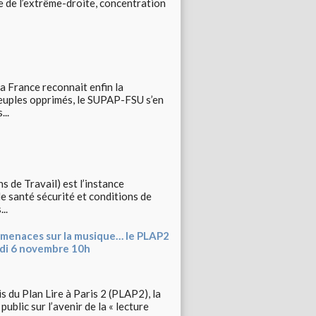
e de l’extrême-droite, concentration
a France reconnait enfin la
peuples opprimés, le SUPAP-FSU s’en
...
 de Travail) est l’instance
e santé sécurité et conditions de
..
, menaces sur la musique… le PLAP2
udi 6 novembre 10h
is du Plan Lire à Paris 2 (PLAP2), la
ublic sur l’avenir de la « lecture