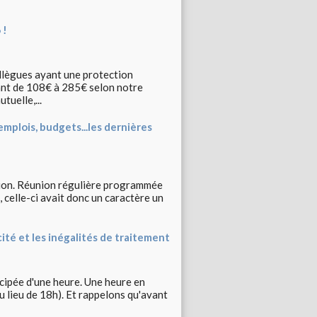
 !
ollègues ayant une protection
lant de 108€ à 285€ selon notre
tuelle,...
emplois, budgets...les dernières
ation. Réunion régulière programmée
 celle-ci avait donc un caractère un
ité et les inégalités de traitement
icipée d'une heure. Une heure en
u lieu de 18h). Et rappelons qu'avant