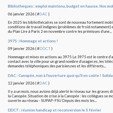
Bibliothèques : emploi maintenu, budget en hausse. Nos mob
06 janvier 2026 ( #
DAC
)
En 2025 les bibliothécaires se sont de nouveau fortement mobili
conditions de travail indignes (problèmes de froid notamment) e
du Plan Lire à Paris 2 en novembre contre les prémisses d’une...
3975 : Hommage et actions !
09 janvier 2026 ( #
DDCT
)
Hommage et mises en actions au 3975 Le 3975 est le centre d’app
contact avec la ville pour un grand nombre d’usager.es, les téléco
demandes téléphoniques des parisien.nes et les différents...
DAC : Canopée, non à l’ouverture quoi qu’il en coûte ! Solid
12 janvier 2026 ( #
DAC
)
Il y a un mois, nous avions déjà alerté le réseau sur les graves d
la Canopée. Situation de crise à la Canopée : les collègues se m
ouverte au réseau - SUPAP-FSU Depuis des mois les...
DDCT : réunion handicap et reconversion le 5 février