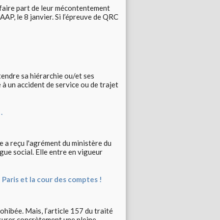
faire part de leur mécontentement
 AAP, le 8 janvier. Si l’épreuve de QRC
tendre sa hiérarchie ou/et ses
à un accident de service ou de trajet
.
 a reçu l'agrément du ministère du
gue social. Elle entre en vigueur
 Paris et la cour des comptes !
ohibée. Mais, l’article 157 du traité
ssurer concrètement une pleine